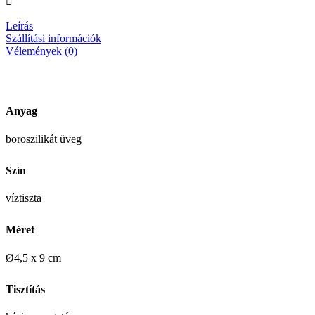
Leírás
Szállítási információk
Vélemények (0)
Anyag
boroszilikát üveg
Szín
víztiszta
Méret
Ø4,5 x 9 cm
Tisztítás