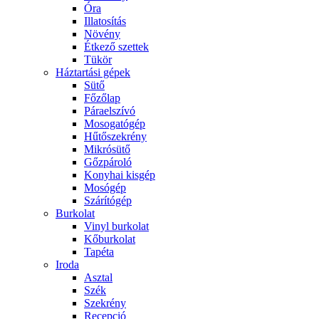
Óra
Illatosítás
Növény
Étkező szettek
Tükör
Háztartási gépek
Sütő
Főzőlap
Páraelszívó
Mosogatógép
Hűtőszekrény
Mikrósütő
Gőzpároló
Konyhai kisgép
Mosógép
Szárítógép
Burkolat
Vinyl burkolat
Kőburkolat
Tapéta
Iroda
Asztal
Szék
Szekrény
Recepció