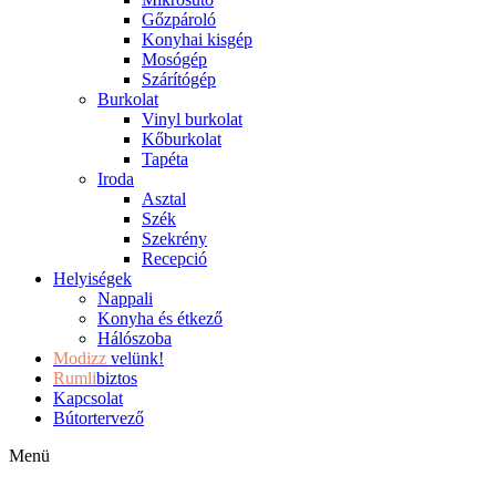
Gőzpároló
Konyhai kisgép
Mosógép
Szárítógép
Burkolat
Vinyl burkolat
Kőburkolat
Tapéta
Iroda
Asztal
Szék
Szekrény
Recepció
Helyiségek
Nappali
Konyha és étkező
Hálószoba
Modizz
velünk!
Rumli
biztos
Kapcsolat
Bútortervező
Menü