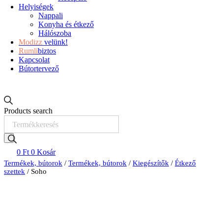
Helyiségek
Nappali
Konyha és étkező
Hálószoba
Modizz
velünk!
Rumli
biztos
Kapcsolat
Bútortervező
Products search
0
Ft
0
Kosár
Termékek, bútorok
/
Termékek, bútorok
/
Kiegészítők
/
Étkező
szettek
/ Soho