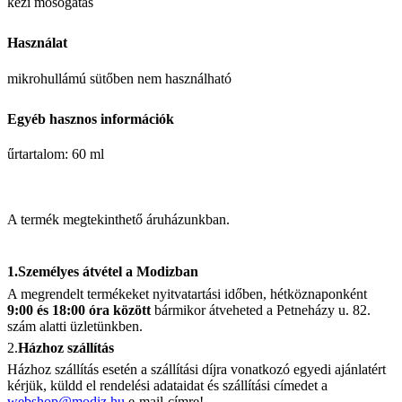
kézi mosogatás
Használat
mikrohullámú sütőben nem használható
Egyéb hasznos információk
űrtartalom: 60 ml
A termék megtekinthető áruházunkban.
1.Személyes átvétel a Modizban
A megrendelt termékeket nyitvatartási időben, hétköznaponként
9:00 és 18:00 óra között
bármikor átveheted a Petneházy u. 82.
szám alatti üzletünkben.
2.
Házhoz szállítás
Házhoz szállítás esetén a szállítási díjra vonatkozó egyedi ajánlatért
kérjük, küldd el rendelési adataidat és szállítási címedet a
webshop@modiz.hu
e-mail-címre!