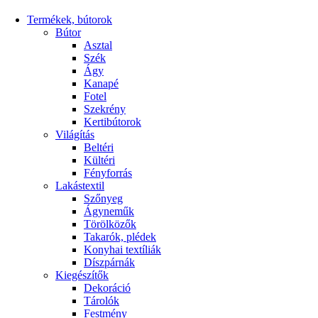
Termékek, bútorok
Bútor
Asztal
Szék
Ágy
Kanapé
Fotel
Szekrény
Kertibútorok
Világítás
Beltéri
Kültéri
Fényforrás
Lakástextil
Szőnyeg
Ágyneműk
Törölközők
Takarók, plédek
Konyhai textíliák
Díszpárnák
Kiegészítők
Dekoráció
Tárolók
Festmény