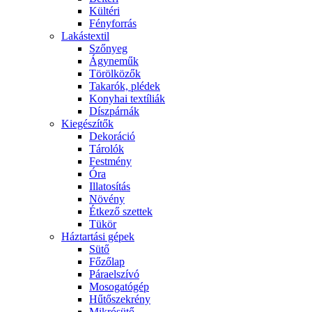
Kültéri
Fényforrás
Lakástextil
Szőnyeg
Ágyneműk
Törölközők
Takarók, plédek
Konyhai textíliák
Díszpárnák
Kiegészítők
Dekoráció
Tárolók
Festmény
Óra
Illatosítás
Növény
Étkező szettek
Tükör
Háztartási gépek
Sütő
Főzőlap
Páraelszívó
Mosogatógép
Hűtőszekrény
Mikrósütő