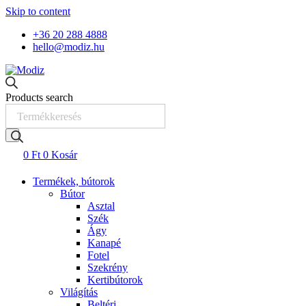
Skip to content
+36 20 288 4888
hello@modiz.hu
Products search
0
Ft
0
Kosár
Termékek, bútorok
Bútor
Asztal
Szék
Ágy
Kanapé
Fotel
Szekrény
Kertibútorok
Világítás
Beltéri