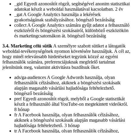
_gid Egyedi azonosítót rögzít, segítségével anonim statisztikai
adatokat készít a weboldal használatával kacsolatban. 2 év
_gat A Google Analytics használja a lekérések
gyakoriságának szabályzásához. böngésző bezárásáig
collect A Google Analytics számára gyűjt adatot a felhasználó
eszközéről és böngészési szokásairól, különböző eszközökön
és marketingcsatornákon át. böngésző bezárásáig
3.4. Marketing célú sütik
A személyre szabott sütiket a látogatók
weboldal-tevékenységének nyomon követésére használjuk. A cél az,
hogy minél relevánsabb hirdetéseket tegyünk közzé az egyéni
felhasználók számára, preferenciájuknak megfelelő tartalmat
jelenítsünk meg, valamint aktivitásra buzdítsuk őket.
ads/ga-audiences A Google Adwords használja, olyan
felhasználók célzásához, akiknek a böngészési szokásaik
alapján magasabb vásárlási hajladósága feltételezhető.
böngésző bezárásáig
pref Egyedi azonosítót rögzít, melyből a Google statisztikát
készít a felhasználó által YouTube-on megtekintett videókról.
8 hónap
fr A Facebook használja, olyan felhasználók célzásához,
akiknek a böngészési szokásaik alapján magasabb vásárlási
hajladósága feltételezhető. 3 hónap
tr A Facebook használja, olyan felhasználók célzásához,