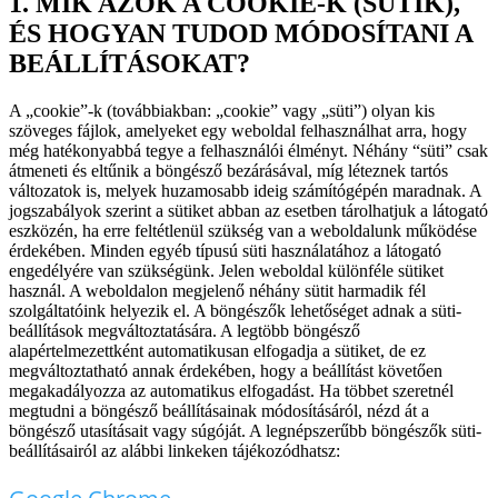
1. MIK AZOK A COOKIE-K (SÜTIK),
ÉS HOGYAN TUDOD MÓDOSÍTANI A
BEÁLLÍTÁSOKAT?
A „cookie”-k (továbbiakban: „cookie” vagy „süti”) olyan kis
szöveges fájlok, amelyeket egy weboldal felhasználhat arra, hogy
még hatékonyabbá tegye a felhasználói élményt. Néhány “süti” csak
átmeneti és eltűnik a böngésző bezárásával, míg léteznek tartós
változatok is, melyek huzamosabb ideig számítógépén maradnak. A
jogszabályok szerint a sütiket abban az esetben tárolhatjuk a látogató
eszközén, ha erre feltétlenül szükség van a weboldalunk működése
érdekében. Minden egyéb típusú süti használatához a látogató
engedélyére van szükségünk. Jelen weboldal különféle sütiket
használ. A weboldalon megjelenő néhány sütit harmadik fél
szolgáltatóink helyezik el. A böngészők lehetőséget adnak a süti-
beállítások megváltoztatására. A legtöbb böngésző
alapértelmezettként automatikusan elfogadja a sütiket, de ez
megváltoztatható annak érdekében, hogy a beállítást követően
megakadályozza az automatikus elfogadást. Ha többet szeretnél
megtudni a böngésző beállításainak módosításáról, nézd át a
böngésző utasításait vagy súgóját. A legnépszerűbb böngészők süti-
beállításairól az alábbi linkeken tájékozódhatsz: