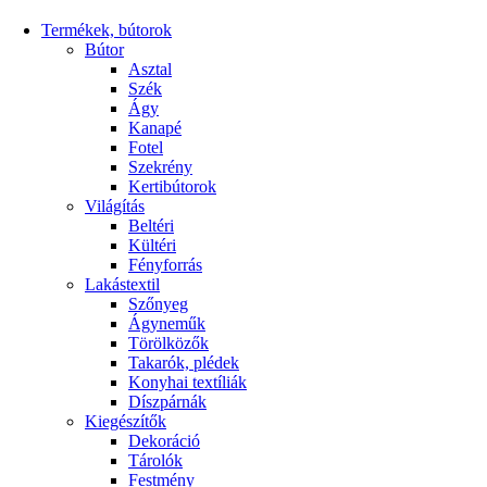
Termékek, bútorok
Bútor
Asztal
Szék
Ágy
Kanapé
Fotel
Szekrény
Kertibútorok
Világítás
Beltéri
Kültéri
Fényforrás
Lakástextil
Szőnyeg
Ágyneműk
Törölközők
Takarók, plédek
Konyhai textíliák
Díszpárnák
Kiegészítők
Dekoráció
Tárolók
Festmény