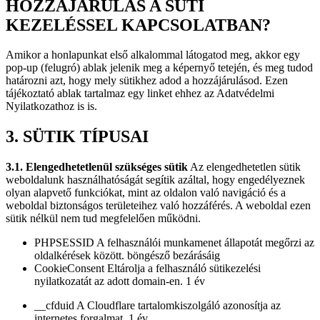
HOZZÁJÁRULÁS A SÜTI
KEZELÉSSEL KAPCSOLATBAN?
Amikor a honlapunkat első alkalommal látogatod meg, akkor egy
pop-up (felugró) ablak jelenik meg a képernyő tetején, és meg tudod
határozni azt, hogy mely sütikhez adod a hozzájárulásod. Ezen
tájékoztató ablak tartalmaz egy linket ehhez az Adatvédelmi
Nyilatkozathoz is is.
3. SÜTIK TÍPUSAI
3.1. Elengedhetetlenül szükséges sütik
Az elengedhetetlen sütik
weboldalunk használhatóságát segítik azáltal, hogy engedélyeznek
olyan alapvető funkciókat, mint az oldalon való navigáció és a
weboldal biztonságos területeihez való hozzáférés. A weboldal ezen
sütik nélkül nem tud megfelelően működni.
PHPSESSID A felhasználói munkamenet állapotát megőrzi az
oldalkérések között. böngésző bezárásáig
CookieConsent Eltárolja a felhasználó sütikezelési
nyilatkozatát az adott domain-en. 1 év
__cfduid A Cloudflare tartalomkiszolgáló azonosítja az
internetes forgalmat. 1 év