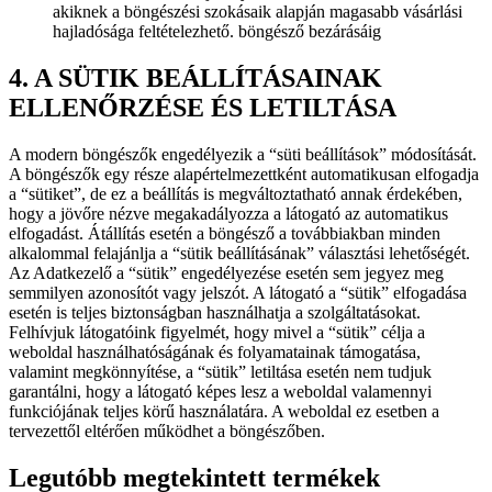
akiknek a böngészési szokásaik alapján magasabb vásárlási
hajladósága feltételezhető. böngésző bezárásáig
4. A SÜTIK BEÁLLÍTÁSAINAK
ELLENŐRZÉSE ÉS LETILTÁSA
A modern böngészők engedélyezik a “süti beállítások” módosítását.
A böngészők egy része alapértelmezettként automatikusan elfogadja
a “sütiket”, de ez a beállítás is megváltoztatható annak érdekében,
hogy a jövőre nézve megakadályozza a látogató az automatikus
elfogadást. Átállítás esetén a böngésző a továbbiakban minden
alkalommal felajánlja a “sütik beállításának” választási lehetőségét.
Az Adatkezelő a “sütik” engedélyezése esetén sem jegyez meg
semmilyen azonosítót vagy jelszót. A látogató a “sütik” elfogadása
esetén is teljes biztonságban használhatja a szolgáltatásokat.
Felhívjuk látogatóink figyelmét, hogy mivel a “sütik” célja a
weboldal használhatóságának és folyamatainak támogatása,
valamint megkönnyítése, a “sütik” letiltása esetén nem tudjuk
garantálni, hogy a látogató képes lesz a weboldal valamennyi
funkciójának teljes körű használatára. A weboldal ez esetben a
tervezettől eltérően működhet a böngészőben.
Legutóbb megtekintett termékek