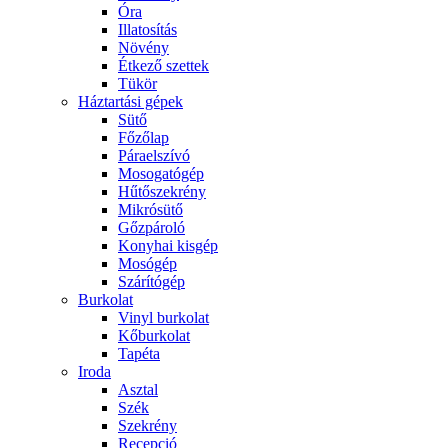
Óra
Illatosítás
Növény
Étkező szettek
Tükör
Háztartási gépek
Sütő
Főzőlap
Páraelszívó
Mosogatógép
Hűtőszekrény
Mikrósütő
Gőzpároló
Konyhai kisgép
Mosógép
Szárítógép
Burkolat
Vinyl burkolat
Kőburkolat
Tapéta
Iroda
Asztal
Szék
Szekrény
Recepció