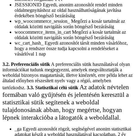
JSESSIONID Egyedi, anonim azonosítót rendel minden
oldalmegnyitáshoz az oldal használhatóságának javítása
érdekében böngésző bezárásáig
wp_woocommerce_session_ Megőrzi a kosár tartalmát az
oldalak közötti navigálás során böngésző bezárásáig
woocommerce_items_in_cart Megőrzi a kosár tartalmát az
oldalak közötti navigálás során böngésző bezárásáig
wc_cart_hash_ Egyedi azonosítót társít minden vásárlóhoz,
hogy a rendszer össze tudja kapcsolni a rendeléseket a
vásárlóval 1 nap
3.2. Preferenciális sütik
A preferenciális sütik használatával olyan
információkat tudunk megjegyezni, amelyek megváltoztatják a
weboldal bizonyos magatartását, illetve kinézetét, erre példa lehet az
általad előnyben részesített nyelv vagy a régió, amelyben
Az adatok névtelen
tartózkodsz.
3.3. Statisztikai célú sütik
formában való gyűjtésén és jelentésén keresztül a
statisztikai sütik segítenek a weboldal
tulajdonosának abban, hogy megértse, hogyan
lépnek interakcióba a látogatók a weboldallal.
_ga Egyedi azonosítót rögzít, segítségével anonim statisztikai
adatokat készít a weboldal használatával kacsolatban. 2 év