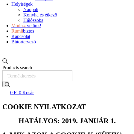
Helyiségek
Nappali
Konyha és étkező
Hálószoba
Modizz
velünk!
Rumli
biztos
Kapcsolat
Bútortervező
Products search
0
Ft
0
Kosár
COOKIE NYILATKOZAT
HATÁLYOS: 2019. JANUÁR 1.