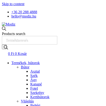
Skip to content
+36 20 288 4888
hello@modiz.hu
Products search
0
Ft
0
Kosár
Termékek, bútorok
Bútor
Asztal
Szék
Ágy
Kanapé
Fotel
Szekrény
Kertibútorok
Világítás
Beltéri