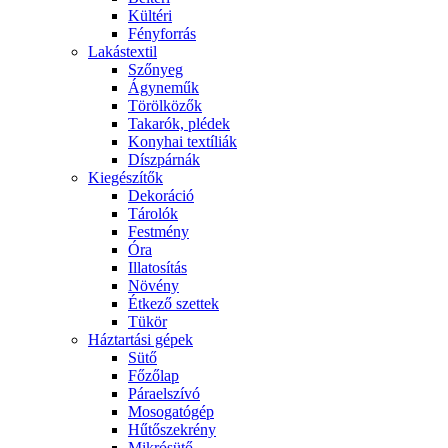
Kültéri
Fényforrás
Lakástextil
Szőnyeg
Ágyneműk
Törölközők
Takarók, plédek
Konyhai textíliák
Díszpárnák
Kiegészítők
Dekoráció
Tárolók
Festmény
Óra
Illatosítás
Növény
Étkező szettek
Tükör
Háztartási gépek
Sütő
Főzőlap
Páraelszívó
Mosogatógép
Hűtőszekrény
Mikrósütő