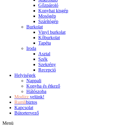
Gőzpároló
Konyhai kisgép
Mosógép
Szárítógép
Burkolat
Vinyl burkolat
Kőburkolat
Tapéta
Iroda
Asztal
Szék
Szekrény
Recepció
Helyiségek
Nappali
Konyha és étkező
Hálószoba
Modizz
velünk!
Rumli
biztos
Kapcsolat
Bútortervező
Menü