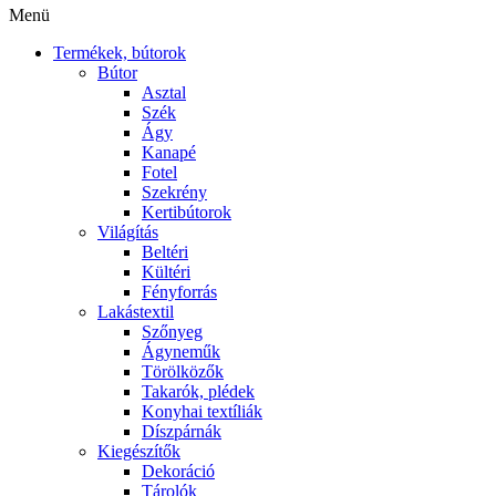
Menü
Termékek, bútorok
Bútor
Asztal
Szék
Ágy
Kanapé
Fotel
Szekrény
Kertibútorok
Világítás
Beltéri
Kültéri
Fényforrás
Lakástextil
Szőnyeg
Ágyneműk
Törölközők
Takarók, plédek
Konyhai textíliák
Díszpárnák
Kiegészítők
Dekoráció
Tárolók