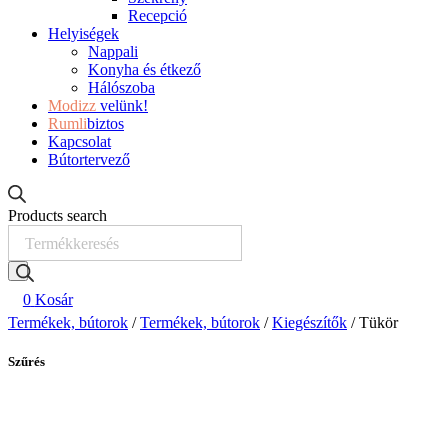
Recepció
Helyiségek
Nappali
Konyha és étkező
Hálószoba
Modizz
velünk!
Rumli
biztos
Kapcsolat
Bútortervező
Products search
0
Kosár
Termékek, bútorok
/
Termékek, bútorok
/
Kiegészítők
/ Tükör
Szűrés