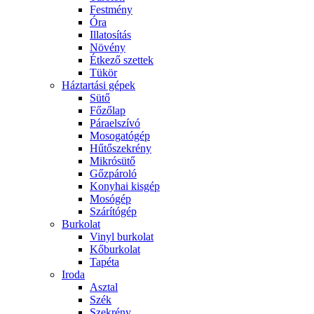
Festmény
Óra
Illatosítás
Növény
Étkező szettek
Tükör
Háztartási gépek
Sütő
Főzőlap
Páraelszívó
Mosogatógép
Hűtőszekrény
Mikrósütő
Gőzpároló
Konyhai kisgép
Mosógép
Szárítógép
Burkolat
Vinyl burkolat
Kőburkolat
Tapéta
Iroda
Asztal
Szék
Szekrény