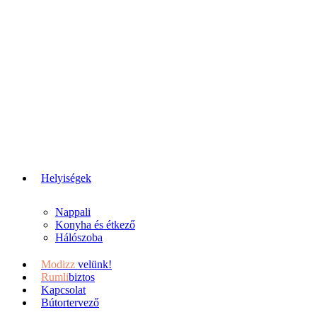
Helyiségek
Nappali
Konyha és étkező
Hálószoba
Modizz
velünk!
Rumli
biztos
Kapcsolat
Bútortervező