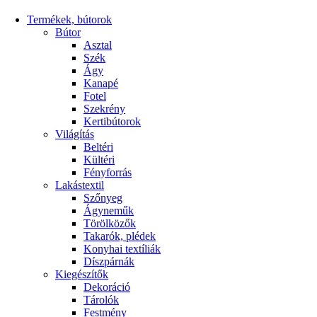
Termékek, bútorok
Bútor
Asztal
Szék
Ágy
Kanapé
Fotel
Szekrény
Kertibútorok
Világítás
Beltéri
Kültéri
Fényforrás
Lakástextil
Szőnyeg
Ágyneműk
Törölközők
Takarók, plédek
Konyhai textíliák
Díszpárnák
Kiegészítők
Dekoráció
Tárolók
Festmény