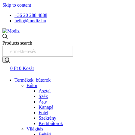
Skip to content
+36 20 288 4888
hello@modiz.hu
Products search
0
Ft
0
Kosár
Termékek, bútorok
Bútor
Asztal
Szék
Ágy
Kanapé
Fotel
Szekrény
Kertibútorok
Világítás
Beltéri