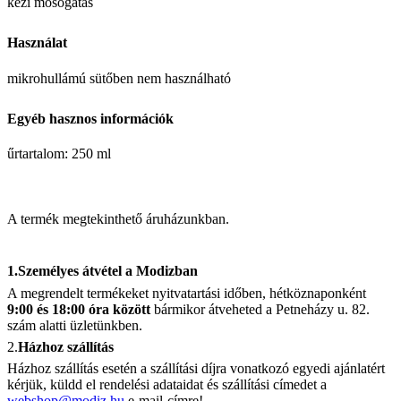
kézi mosogatás
Használat
mikrohullámú sütőben nem használható
Egyéb hasznos információk
űrtartalom: 250 ml
A termék megtekinthető áruházunkban.
1.Személyes átvétel a Modizban
A megrendelt termékeket nyitvatartási időben, hétköznaponként
9:00 és 18:00 óra között
bármikor átveheted a Petneházy u. 82.
szám alatti üzletünkben.
2.
Házhoz szállítás
Házhoz szállítás esetén a szállítási díjra vonatkozó egyedi ajánlatért
kérjük, küldd el rendelési adataidat és szállítási címedet a
webshop@modiz.hu
e-mail-címre!