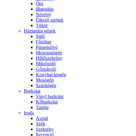
Óra
Illatosítás
Növény
Étkező szettek
Tükör
Háztartási gépek
Sütő
Főzőlap
Páraelszívó
Mosogatógép
Hűtőszekrény
Mikrósütő
Gőzpároló
Konyhai kisgép
Mosógép
Szárítógép
Burkolat
Vinyl burkolat
Kőburkolat
Tapéta
Iroda
Asztal
Szék
Szekrény
Recepció