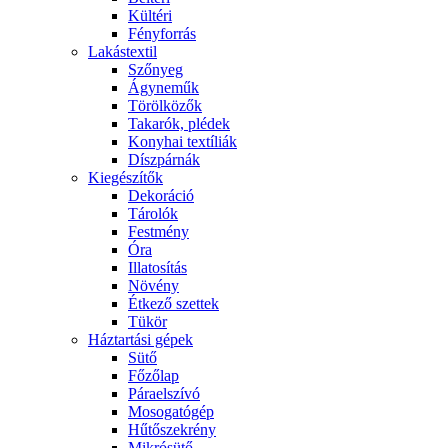
Kültéri
Fényforrás
Lakástextil
Szőnyeg
Ágyneműk
Törölközők
Takarók, plédek
Konyhai textíliák
Díszpárnák
Kiegészítők
Dekoráció
Tárolók
Festmény
Óra
Illatosítás
Növény
Étkező szettek
Tükör
Háztartási gépek
Sütő
Főzőlap
Páraelszívó
Mosogatógép
Hűtőszekrény
Mikrósütő