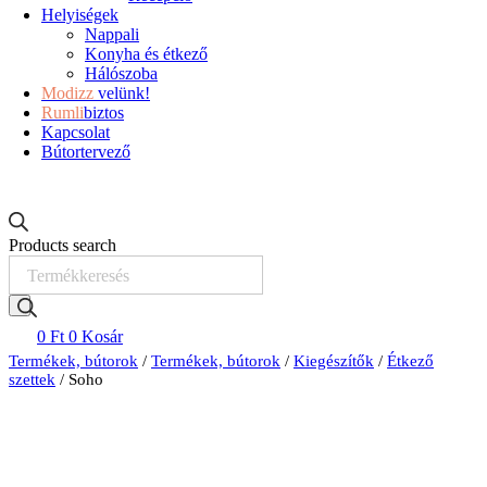
Helyiségek
Nappali
Konyha és étkező
Hálószoba
Modizz
velünk!
Rumli
biztos
Kapcsolat
Bútortervező
Products search
0
Ft
0
Kosár
Termékek, bútorok
/
Termékek, bútorok
/
Kiegészítők
/
Étkező
szettek
/ Soho