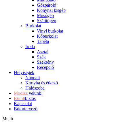
Gőzpároló
Konyhai kisgép
Mosógép
Szárítógép
Burkolat
Vinyl burkolat
Kőburkolat
Tapéta
Iroda
Asztal
Szék
Szekrény
Recepció
Helyiségek
Nappali
Konyha és étkező
Hálószoba
Modizz
velünk!
Rumli
biztos
Kapcsolat
Bútortervező
Menü