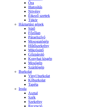
Óra
Illatosítás
Növény
Étkező szettek
Tükör
Háztartási gépek
Sütő
Főzőlap
Páraelszívó
Mosogatógép
Hűtőszekrény
Mikrósütő
Gőzpároló
Konyhai kisgép
Mosógép
Szárítógép
Burkolat
Vinyl burkolat
Kőburkolat
Tapéta
Iroda
Asztal
Szék
Szekrény
Recepció