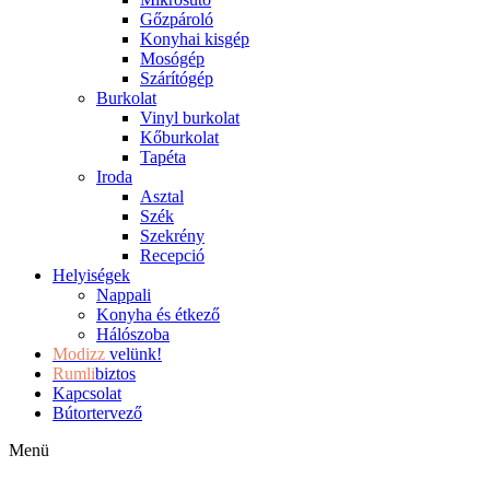
Gőzpároló
Konyhai kisgép
Mosógép
Szárítógép
Burkolat
Vinyl burkolat
Kőburkolat
Tapéta
Iroda
Asztal
Szék
Szekrény
Recepció
Helyiségek
Nappali
Konyha és étkező
Hálószoba
Modizz
velünk!
Rumli
biztos
Kapcsolat
Bútortervező
Menü