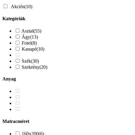
Akciós
(10)
Kategóriák
Asztal
(55)
Ágy
(13)
Fotel
(8)
Kanapé
(10)
Szék
(30)
Szekrény
(20)
Anyag
Matracméret
160x200
(6)