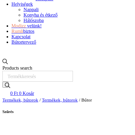
Helyiségek
Nappali
Konyha és étkező
Hálószoba
Modizz
velünk!
Rumli
biztos
Kapcsolat
Bútortervező
Products search
0
Ft
0
Kosár
Termékek, bútorok
/
Termékek, bútorok
/ Bútor
Szűrés