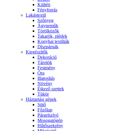
Kültéri
Fényforrás
Lakástextil
Szőnyeg
Ágyneműk
Törölközők
Takarók, plédek
Konyhai textíliák
Díszpárnák
Kiegészítők
Dekoráció
Tárolók
Festmény
Óra
Illatosítás
Növény
Étkező szettek
Tükör
Háztartási gépek
Sütő
Főzőlap
Páraelszívó
Mosogatógép
Hűtőszekrény
Mikrósütő