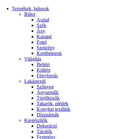
Termékek, bútorok
Bútor
Asztal
Szék
Ágy
Kanapé
Fotel
Szekrény
Kertibútorok
Világítás
Beltéri
Kültéri
Fényforrás
Lakástextil
Szőnyeg
Ágyneműk
Törölközők
Takarók, plédek
Konyhai textíliák
Díszpárnák
Kiegészítők
Dekoráció
Tárolók
Festmény