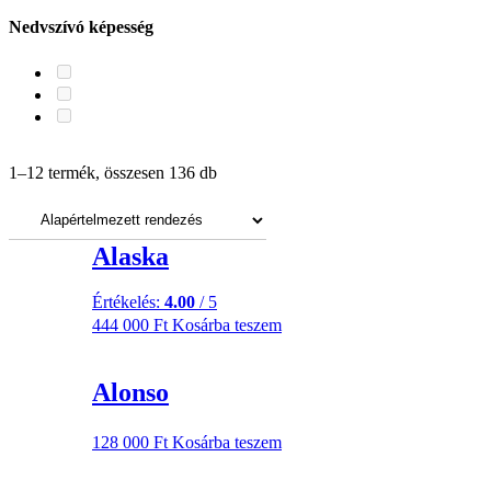
Nedvszívó képesség
Ajjaj! Ezúttal gyorsabb voltál!
1–12 termék, összesen 136 db
Szorgos EnteriŐreink folyamatosan töltögetik a webshopot, de úgy
tűnik, az általad keresett termék még hiányzik a sorból.
Menj biztosra: az aktuális készletről érdeklődj a
Alaska
webshop@modiz.hu e-mail-címen!
Értékelés:
4.00
/ 5
444 000
Ft
Kosárba teszem
Alonso
128 000
Ft
Kosárba teszem