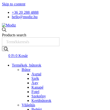
Skip to content
+36 20 288 4888
hello@modiz.hu
Products search
0
Ft
0
Kosár
Termékek, bútorok
Bútor
Asztal
Szék
Ágy
Kanapé
Fotel
Szekrény
Kertibútorok
Világítás
Beltéri