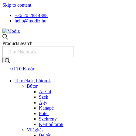
Skip to content
+36 20 288 4888
hello@modiz.hu
Products search
0
Ft
0
Kosár
Termékek, bútorok
Bútor
Asztal
Szék
Ágy
Kanapé
Fotel
Szekrény
Kertibútorok
Világítás
Beltéri