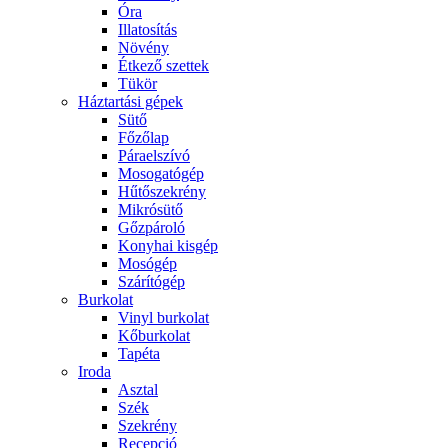
Óra
Illatosítás
Növény
Étkező szettek
Tükör
Háztartási gépek
Sütő
Főzőlap
Páraelszívó
Mosogatógép
Hűtőszekrény
Mikrósütő
Gőzpároló
Konyhai kisgép
Mosógép
Szárítógép
Burkolat
Vinyl burkolat
Kőburkolat
Tapéta
Iroda
Asztal
Szék
Szekrény
Recepció