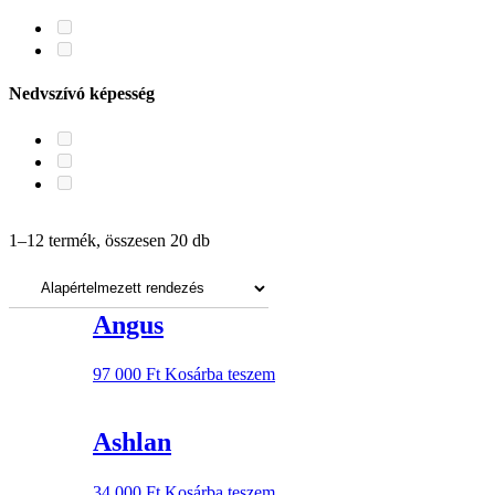
Nedvszívó képesség
Ajjaj! Ezúttal gyorsabb voltál!
1–12 termék, összesen 20 db
Szorgos EnteriŐreink folyamatosan töltögetik a webshopot, de úgy
tűnik, az általad keresett termék még hiányzik a sorból.
Menj biztosra: az aktuális készletről érdeklődj a
Angus
webshop@modiz.hu e-mail-címen!
97 000
Ft
Kosárba teszem
Ashlan
34 000
Ft
Kosárba teszem