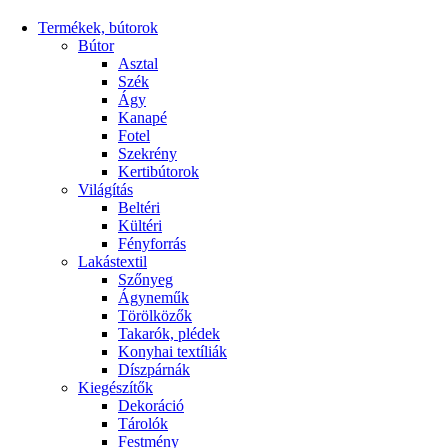
Termékek, bútorok
Bútor
Asztal
Szék
Ágy
Kanapé
Fotel
Szekrény
Kertibútorok
Világítás
Beltéri
Kültéri
Fényforrás
Lakástextil
Szőnyeg
Ágyneműk
Törölközők
Takarók, plédek
Konyhai textíliák
Díszpárnák
Kiegészítők
Dekoráció
Tárolók
Festmény