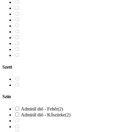
Szett
Szín
Admirál dió - Fehér
(2)
Admirál dió - Kőszürke
(2)