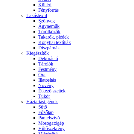
Kültéri
Fényforrás
Lakástextil
Szőnyeg
Ágyneműk
Törölközők
Takarók, plédek
Konyhai textíliák
Díszpárnák
Kiegészítők
Dekoráció
Tárolók
Festmény
Óra
Illatosítás
Növény
Étkező szettek
Tükör
Háztartási gépek
Sütő
Főzőlap
Páraelszívó
Mosogatógép
Hűtőszekrény
Mikrósütő