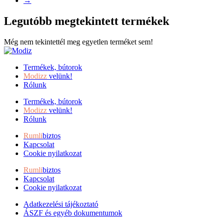
→
Legutóbb megtekintett termékek
Még nem tekintettél meg egyetlen terméket sem!
Termékek, bútorok
Modizz
velünk!
Rólunk
Termékek, bútorok
Modizz
velünk!
Rólunk
Rumli
biztos
Kapcsolat
Cookie nyilatkozat
Rumli
biztos
Kapcsolat
Cookie nyilatkozat
Adatkezelési tájékoztató
ÁSZF és egyéb dokumentumok