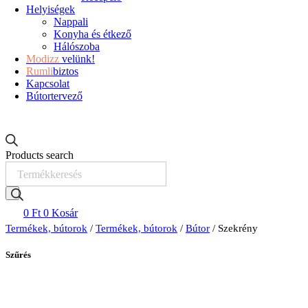
Helyiségek
Nappali
Konyha és étkező
Hálószoba
Modizz
velünk!
Rumli
biztos
Kapcsolat
Bútortervező
Products search
0
Ft
0
Kosár
Termékek, bútorok
/
Termékek, bútorok
/
Bútor
/ Szekrény
Szűrés