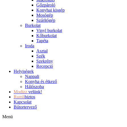
Gőzpároló
Konyhai kisgép
Mosógép
Szárítógép
Burkolat
Vinyl burkolat
Kőburkolat
Tapéta
Iroda
Asztal
Szék
Szekrény
Recepció
Helyiségek
Nappali
Konyha és étkező
Hálószoba
Modizz
velünk!
Rumli
biztos
Kapcsolat
Bútortervező
Menü