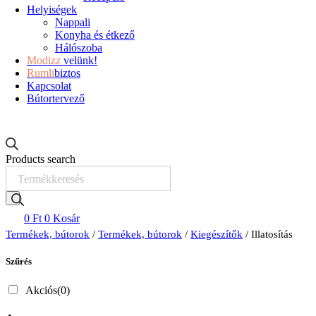
Helyiségek
Nappali
Konyha és étkező
Hálószoba
Modizz
velünk!
Rumli
biztos
Kapcsolat
Bútortervező
Products search
0
Ft
0
Kosár
Termékek, bútorok
/
Termékek, bútorok
/
Kiegészítők
/ Illatosítás
Szűrés
Akciós
(0)