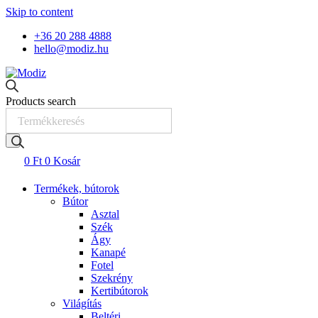
Skip to content
+36 20 288 4888
hello@modiz.hu
Products search
0
Ft
0
Kosár
Termékek, bútorok
Bútor
Asztal
Szék
Ágy
Kanapé
Fotel
Szekrény
Kertibútorok
Világítás
Beltéri