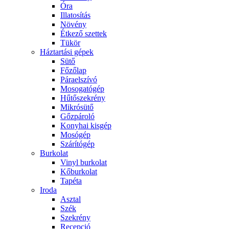
Óra
Illatosítás
Növény
Étkező szettek
Tükör
Háztartási gépek
Sütő
Főzőlap
Páraelszívó
Mosogatógép
Hűtőszekrény
Mikrósütő
Gőzpároló
Konyhai kisgép
Mosógép
Szárítógép
Burkolat
Vinyl burkolat
Kőburkolat
Tapéta
Iroda
Asztal
Szék
Szekrény
Recepció