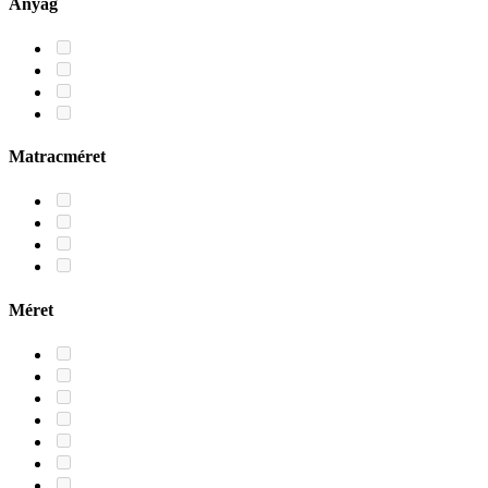
Anyag
Matracméret
Méret