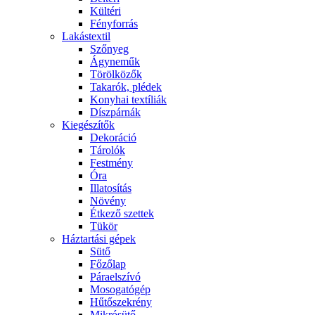
Kültéri
Fényforrás
Lakástextil
Szőnyeg
Ágyneműk
Törölközők
Takarók, plédek
Konyhai textíliák
Díszpárnák
Kiegészítők
Dekoráció
Tárolók
Festmény
Óra
Illatosítás
Növény
Étkező szettek
Tükör
Háztartási gépek
Sütő
Főzőlap
Páraelszívó
Mosogatógép
Hűtőszekrény
Mikrósütő