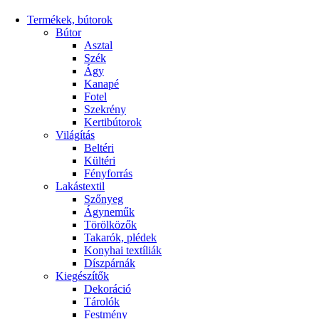
Termékek, bútorok
Bútor
Asztal
Szék
Ágy
Kanapé
Fotel
Szekrény
Kertibútorok
Világítás
Beltéri
Kültéri
Fényforrás
Lakástextil
Szőnyeg
Ágyneműk
Törölközők
Takarók, plédek
Konyhai textíliák
Díszpárnák
Kiegészítők
Dekoráció
Tárolók
Festmény