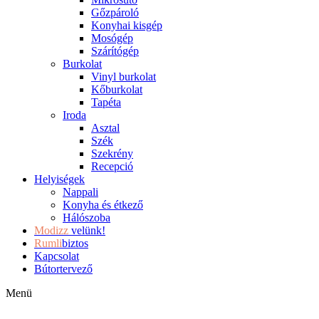
Gőzpároló
Konyhai kisgép
Mosógép
Szárítógép
Burkolat
Vinyl burkolat
Kőburkolat
Tapéta
Iroda
Asztal
Szék
Szekrény
Recepció
Helyiségek
Nappali
Konyha és étkező
Hálószoba
Modizz
velünk!
Rumli
biztos
Kapcsolat
Bútortervező
Menü