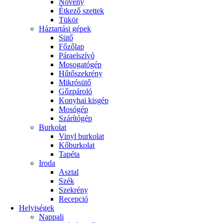
Növény
Étkező szettek
Tükör
Háztartási gépek
Sütő
Főzőlap
Páraelszívó
Mosogatógép
Hűtőszekrény
Mikrósütő
Gőzpároló
Konyhai kisgép
Mosógép
Szárítógép
Burkolat
Vinyl burkolat
Kőburkolat
Tapéta
Iroda
Asztal
Szék
Szekrény
Recepció
Helyiségek
Nappali