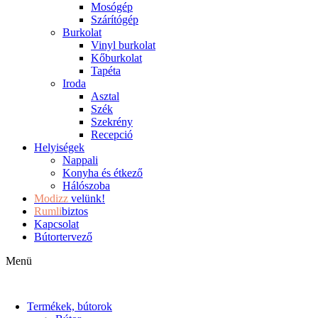
Mosógép
Szárítógép
Burkolat
Vinyl burkolat
Kőburkolat
Tapéta
Iroda
Asztal
Szék
Szekrény
Recepció
Helyiségek
Nappali
Konyha és étkező
Hálószoba
Modizz
velünk!
Rumli
biztos
Kapcsolat
Bútortervező
Menü
Termékek, bútorok