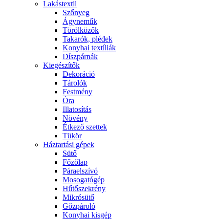
Lakástextil
Szőnyeg
Ágyneműk
Törölközők
Takarók, plédek
Konyhai textíliák
Díszpárnák
Kiegészítők
Dekoráció
Tárolók
Festmény
Óra
Illatosítás
Növény
Étkező szettek
Tükör
Háztartási gépek
Sütő
Főzőlap
Páraelszívó
Mosogatógép
Hűtőszekrény
Mikrósütő
Gőzpároló
Konyhai kisgép