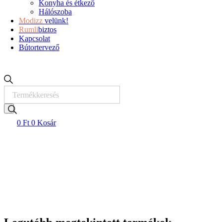
Konyha és étkező
Hálószoba
Modizz
velünk!
Rumli
biztos
Kapcsolat
Bútortervező
Products
search
0
Ft
0
Kosár