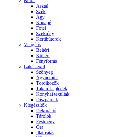
Bútor
Asztal
Szék
Ágy
Kanapé
Fotel
Szekrény
Kertibútorok
Világítás
Beltéri
Kültéri
Fényforrás
Lakástextil
Szőnyeg
Ágyneműk
Törölközők
Takarók, plédek
Konyhai textíliák
Díszpárnák
Kiegészítők
Dekoráció
Tárolók
Festmény
Óra
Illatosítás