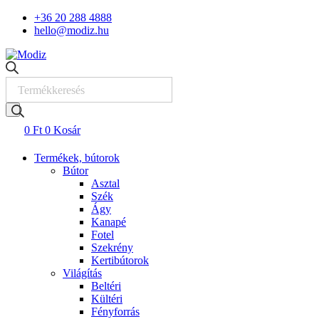
Skip
+36 20 288 4888
to
hello@modiz.hu
content
Products
search
0
Ft
0
Kosár
Termékek, bútorok
Bútor
Asztal
Szék
Ágy
Kanapé
Fotel
Szekrény
Kertibútorok
Világítás
Beltéri
Kültéri
Fényforrás