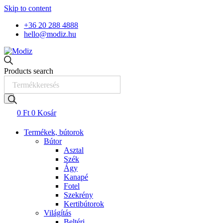
Skip to content
+36 20 288 4888
hello@modiz.hu
Products search
0
Ft
0
Kosár
Termékek, bútorok
Bútor
Asztal
Szék
Ágy
Kanapé
Fotel
Szekrény
Kertibútorok
Világítás
Beltéri