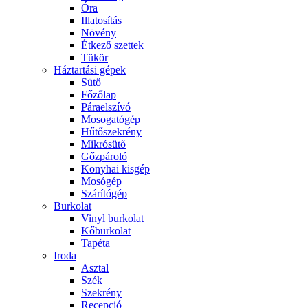
Óra
Illatosítás
Növény
Étkező szettek
Tükör
Háztartási gépek
Sütő
Főzőlap
Páraelszívó
Mosogatógép
Hűtőszekrény
Mikrósütő
Gőzpároló
Konyhai kisgép
Mosógép
Szárítógép
Burkolat
Vinyl burkolat
Kőburkolat
Tapéta
Iroda
Asztal
Szék
Szekrény
Recepció