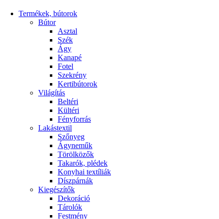
Termékek, bútorok
Bútor
Asztal
Szék
Ágy
Kanapé
Fotel
Szekrény
Kertibútorok
Világítás
Beltéri
Kültéri
Fényforrás
Lakástextil
Szőnyeg
Ágyneműk
Törölközők
Takarók, plédek
Konyhai textíliák
Díszpárnák
Kiegészítők
Dekoráció
Tárolók
Festmény