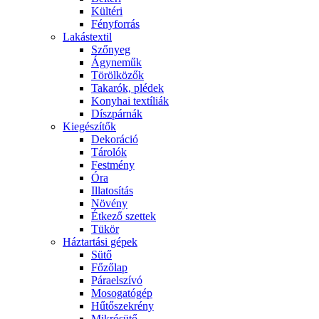
Kültéri
Fényforrás
Lakástextil
Szőnyeg
Ágyneműk
Törölközők
Takarók, plédek
Konyhai textíliák
Díszpárnák
Kiegészítők
Dekoráció
Tárolók
Festmény
Óra
Illatosítás
Növény
Étkező szettek
Tükör
Háztartási gépek
Sütő
Főzőlap
Páraelszívó
Mosogatógép
Hűtőszekrény
Mikrósütő