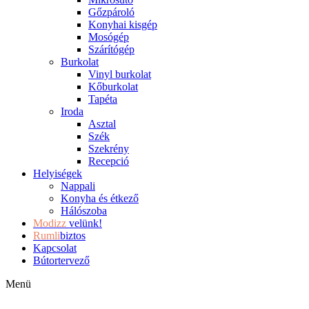
Gőzpároló
Konyhai kisgép
Mosógép
Szárítógép
Burkolat
Vinyl burkolat
Kőburkolat
Tapéta
Iroda
Asztal
Szék
Szekrény
Recepció
Helyiségek
Nappali
Konyha és étkező
Hálószoba
Modizz
velünk!
Rumli
biztos
Kapcsolat
Bútortervező
Menü