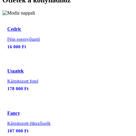
Ötletek a konyhádhoz
Cedric
Fém esernyőtartó
16 000 Ft
Uszatek
Kárpitozott fotel
178 000 Ft
Fancy
Kárpitozott étkezőszék
107 000 Ft