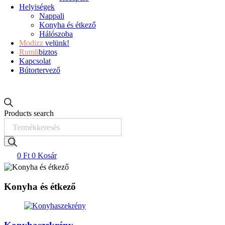
Helyiségek
Nappali
Konyha és étkező
Hálószoba
Modizz
velünk!
Rumli
biztos
Kapcsolat
Bútortervező
Products search
0
Ft
0
Kosár
Konyha és étkező