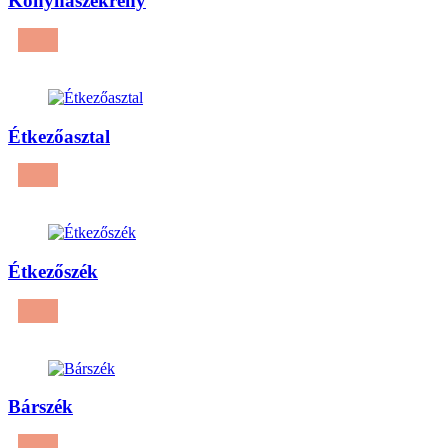
Konyhaszekrény
Étkezőasztal
Étkezőszék
Bárszék