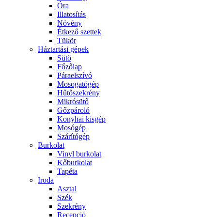
Óra
Illatosítás
Növény
Étkező szettek
Tükör
Háztartási gépek
Sütő
Főzőlap
Páraelszívó
Mosogatógép
Hűtőszekrény
Mikrósütő
Gőzpároló
Konyhai kisgép
Mosógép
Szárítógép
Burkolat
Vinyl burkolat
Kőburkolat
Tapéta
Iroda
Asztal
Szék
Szekrény
Recepció