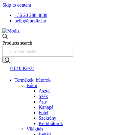
Skip to content
+36 20 288 4888
hello@modiz.hu
Products search
0
Ft
0
Kosár
Termékek, bútorok
Bútor
Asztal
Szék
Ágy
Kanapé
Fotel
Szekrény
Kertibútorok
Világítás
Beltéri