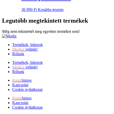
webshop@modiz.hu e-mail-címen!
36 990
Ft
Kosárba teszem
Legutóbb megtekintett termékek
Még nem tekintettél meg egyetlen terméket sem!
Termékek, bútorok
Modizz
velünk!
Rólunk
Termékek, bútorok
Modizz
velünk!
Rólunk
Rumli
biztos
Kapcsolat
Cookie nyilatkozat
Rumli
biztos
Kapcsolat
Cookie nyilatkozat