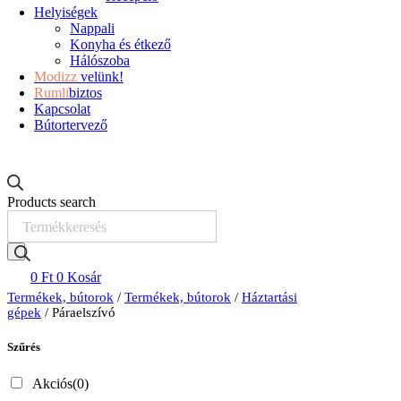
Helyiségek
Nappali
Konyha és étkező
Hálószoba
Modizz
velünk!
Rumli
biztos
Kapcsolat
Bútortervező
Products search
0
Ft
0
Kosár
Termékek, bútorok
/
Termékek, bútorok
/
Háztartási
gépek
/ Páraelszívó
Szűrés
Akciós
(0)