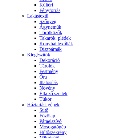
Kültéri
Fényforrás
Lakástextil
Szőnyeg
Ágyneműk
Törölközők
Takarók, plédek
Konyhai textíliák
Díszpárnák
Kiegészítők
Dekoráció
Tárolók
Festmény
Óra
Illatosítás
Növény
Étkező szettek
Tükör
Háztartási gépek
Sütő
Főzőlap
Páraelszívó
Mosogatógép
Hűtőszekrény
Mikrósütő