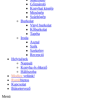
Gőzpároló
Konyhai kisgép
Mosógép
Szárítógép
Burkolat
Vinyl burkolat
Kőburkolat
Tapéta
Iroda
Asztal
Szék
Szekrény
Recepció
Helyiségek
Nappali
Konyha és étkező
Hálószoba
Modizz
velünk!
Rumli
biztos
Kapcsolat
Bútortervező
Menü