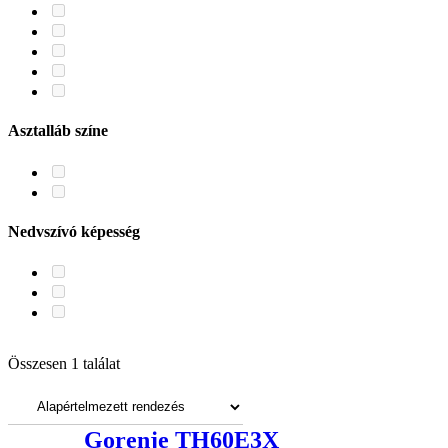
Asztalláb színe
Nedvszívó képesség
Ajjaj! Ezúttal gyorsabb voltál!
Összesen 1 találat
Szorgos EnteriŐreink folyamatosan töltögetik a webshopot, de úgy
tűnik, az általad keresett termék még hiányzik a sorból.
Menj biztosra: az aktuális készletről érdeklődj a
Gorenje TH60E3X