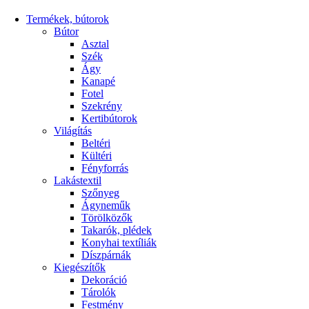
Termékek, bútorok
Bútor
Asztal
Szék
Ágy
Kanapé
Fotel
Szekrény
Kertibútorok
Világítás
Beltéri
Kültéri
Fényforrás
Lakástextil
Szőnyeg
Ágyneműk
Törölközők
Takarók, plédek
Konyhai textíliák
Díszpárnák
Kiegészítők
Dekoráció
Tárolók
Festmény