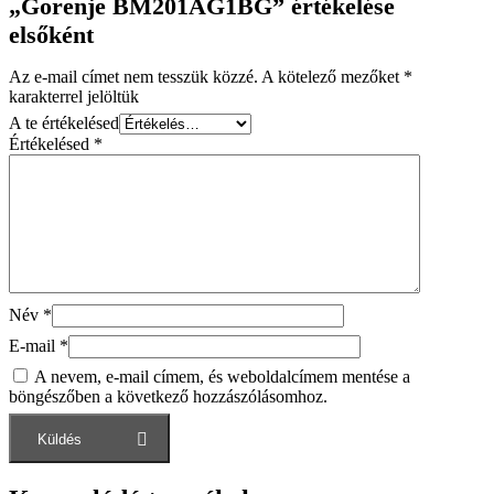
„Gorenje BM201AG1BG” értékelése
elsőként
Az e-mail címet nem tesszük közzé.
A kötelező mezőket
*
karakterrel jelöltük
A te értékelésed
Értékelésed
*
Név
*
E-mail
*
A nevem, e-mail címem, és weboldalcímem mentése a
böngészőben a következő hozzászólásomhoz.