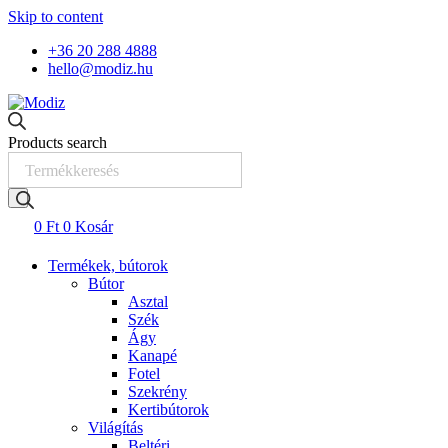
Skip to content
+36 20 288 4888
hello@modiz.hu
Products search
0
Ft
0
Kosár
Termékek, bútorok
Bútor
Asztal
Szék
Ágy
Kanapé
Fotel
Szekrény
Kertibútorok
Világítás
Beltéri