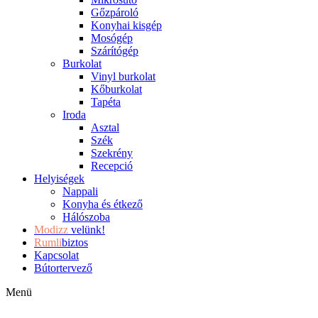
Gőzpároló
Konyhai kisgép
Mosógép
Szárítógép
Burkolat
Vinyl burkolat
Kőburkolat
Tapéta
Iroda
Asztal
Szék
Szekrény
Recepció
Helyiségek
Nappali
Konyha és étkező
Hálószoba
Modizz
velünk!
Rumli
biztos
Kapcsolat
Bútortervező
Menü