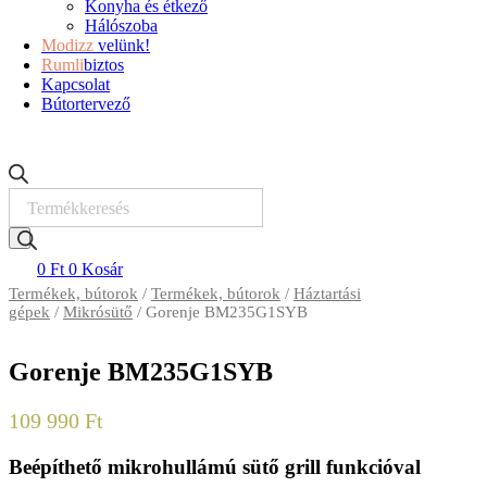
Konyha és étkező
Hálószoba
Modizz
velünk!
Rumli
biztos
Kapcsolat
Bútortervező
Products
search
0
Ft
0
Kosár
Termékek, bútorok
/
Termékek, bútorok
/
Háztartási
gépek
/
Mikrósütő
/ Gorenje BM235G1SYB
Gorenje BM235G1SYB
109 990
Ft
Beépíthető mikrohullámú sütő grill funkcióval