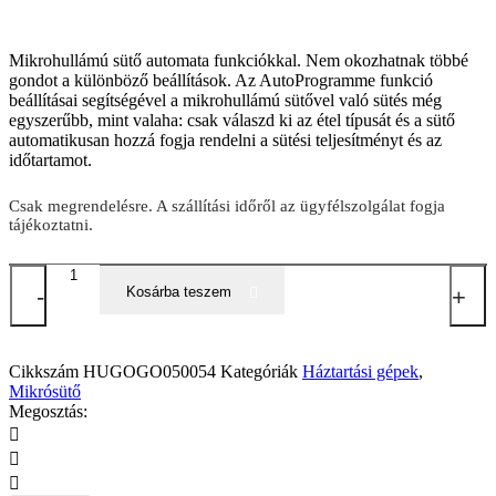
Mikrohullámú sütő automata funkciókkal. Nem okozhatnak többé
gondot a különböző beállítások. Az AutoProgramme funkció
beállításai segítségével a mikrohullámú sütővel való sütés még
egyszerűbb, mint valaha: csak válaszd ki az étel típusát és a sütő
automatikusan hozzá fogja rendelni a sütési teljesítményt és az
időtartamot.
Csak megrendelésre. A szállítási időről az ügyfélszolgálat fogja
tájékoztatni.
Gorenje
-
BM235G1SYB
Kosárba teszem
+
mennyiség
Cikkszám
HUGOGO050054
Kategóriák
Háztartási gépek
,
Mikrósütő
Megosztás: