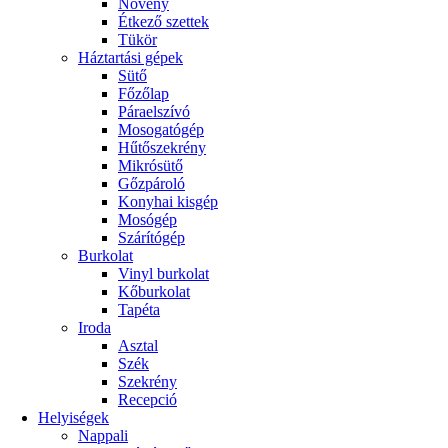
Növény
Étkező szettek
Tükör
Háztartási gépek
Sütő
Főzőlap
Páraelszívó
Mosogatógép
Hűtőszekrény
Mikrósütő
Gőzpároló
Konyhai kisgép
Mosógép
Szárítógép
Burkolat
Vinyl burkolat
Kőburkolat
Tapéta
Iroda
Asztal
Szék
Szekrény
Recepció
Helyiségek
Nappali