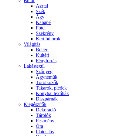
Bútor
Asztal
Szék
Ágy
Kanapé
Fotel
Szekrény
Kertibútorok
Világítás
Beltéri
Kültéri
Fényforrás
Lakástextil
Szőnyeg
Ágyneműk
Törölközők
Takarók, plédek
Konyhai textíliák
Díszpárnák
Kiegészítők
Dekoráció
Tárolók
Festmény
Óra
Illatosítás