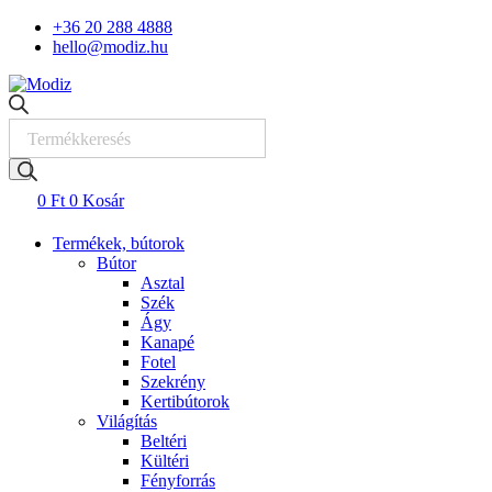
Skip
+36 20 288 4888
to
hello@modiz.hu
content
Products
search
0
Ft
0
Kosár
Termékek, bútorok
Bútor
Asztal
Szék
Ágy
Kanapé
Fotel
Szekrény
Kertibútorok
Világítás
Beltéri
Kültéri
Fényforrás