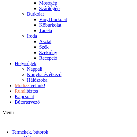
Mosógép
Szárítógép
Burkolat
Vinyl burkolat
Kőburkolat
Tapéta
Iroda
Asztal
Szék
Szekrény
Recepció
Helyiségek
Nappali
Konyha és étkező
Hálószoba
Modizz
velünk!
Rumli
biztos
Kapcsolat
Bútortervező
Menü
Termékek, bútorok