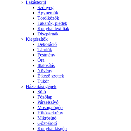
Lakástextil
Szőnyeg
Ágyneműk
Törölközők
Takarók, plédek
Konyhai textíliák
Díszpárnák
Kiegészítők
Dekoráció
Tárolók
Festmény
Óra
Illatosítás
Növény
Étkező szettek
Tükör
Háztartási gépek
Sütő
Főzőlap
Páraelszívó
Mosogatógép
Hűtőszekrény
Mikrósütő
Gőzpároló
Konyhai kisgép