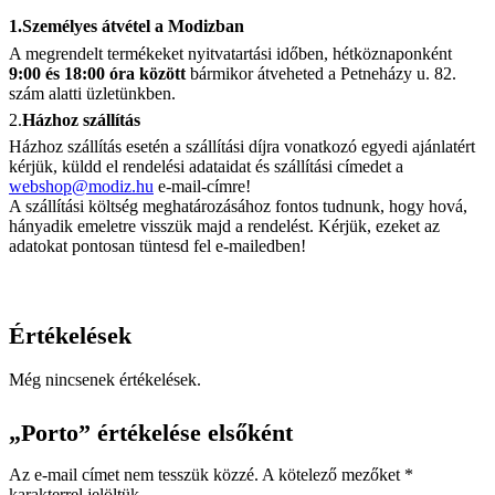
1.Személyes átvétel a Modizban
A megrendelt termékeket nyitvatartási időben, hétköznaponként
9:00 és 18:00 óra között
bármikor átveheted a Petneházy u. 82.
szám alatti üzletünkben.
2.
Házhoz szállítás
Házhoz szállítás esetén a szállítási díjra vonatkozó egyedi ajánlatért
kérjük, küldd el rendelési adataidat és szállítási címedet a
webshop@modiz.hu
e-mail-címre!
A szállítási költség meghatározásához fontos tudnunk, hogy hová,
hányadik emeletre visszük majd a rendelést. Kérjük, ezeket az
adatokat pontosan tüntesd fel e-mailedben!
Értékelések
Még nincsenek értékelések.
„Porto” értékelése elsőként
Az e-mail címet nem tesszük közzé.
A kötelező mezőket
*
karakterrel jelöltük