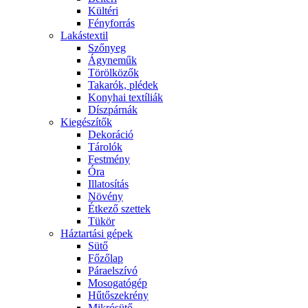
Kültéri
Fényforrás
Lakástextil
Szőnyeg
Ágyneműk
Törölközők
Takarók, plédek
Konyhai textíliák
Díszpárnák
Kiegészítők
Dekoráció
Tárolók
Festmény
Óra
Illatosítás
Növény
Étkező szettek
Tükör
Háztartási gépek
Sütő
Főzőlap
Páraelszívó
Mosogatógép
Hűtőszekrény
Mikrósütő