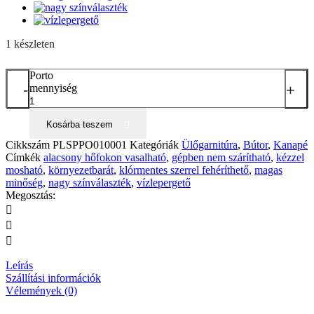
1 készleten
Porto
-
+
mennyiség
Kosárba teszem
Cikkszám
PLSPPO010001
Kategóriák
Ülőgarnitúra
,
Bútor
,
Kanapé
Címkék
alacsony hőfokon vasalható
,
gépben nem szárítható
,
kézzel
mosható
,
környezetbarát
,
klórmentes szerrel fehéríthető
,
magas
minőség
,
nagy színválaszték
,
vízlepergető
Megosztás:
Leírás
Szállítási információk
Vélemények (0)