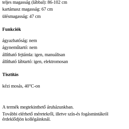
teljes magasság (lábbal): 86-102 cm
kartámasz magasság: 67 cm
ülésmagasság: 47 cm
Funkciók
ágyazhatóság: nem
ágyneműtartó: nem
állítható fejtámla: igen, manuálisan
állítható lábtartó: igen, elektromosan
Tisztítás
kézi mosás, 40°C-on
A termék megtekinthető áruházunkban.
További elérhető méretekről, illetve szín-és fogásmintákról
érdeklődjön kollégáinknál.