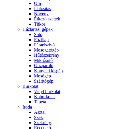
Óra
Illatosítás
Növény
Étkező szettek
Tükör
Háztartási gépek
Sütő
Főzőlap
Páraelszívó
Mosogatógép
Hűtőszekrény
Mikrósütő
Gőzpároló
Konyhai kisgép
Mosógép
Szárítógép
Burkolat
Vinyl burkolat
Kőburkolat
Tapéta
Iroda
Asztal
Szék
Szekrény
Recepció