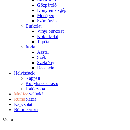
Gőzpároló
Konyhai kisgép
Mosógép
Szárítógép
Burkolat
Vinyl burkolat
Kőburkolat
Tapéta
Iroda
Asztal
Szék
Szekrény
Recepció
Helyiségek
Nappali
Konyha és étkező
Hálószoba
Modizz
velünk!
Rumli
biztos
Kapcsolat
Bútortervező
Menü