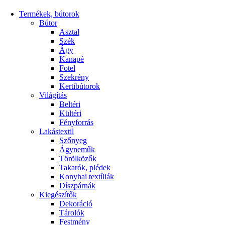
Termékek, bútorok
Bútor
Asztal
Szék
Ágy
Kanapé
Fotel
Szekrény
Kertibútorok
Világítás
Beltéri
Kültéri
Fényforrás
Lakástextil
Szőnyeg
Ágyneműk
Törölközők
Takarók, plédek
Konyhai textíliák
Díszpárnák
Kiegészítők
Dekoráció
Tárolók
Festmény