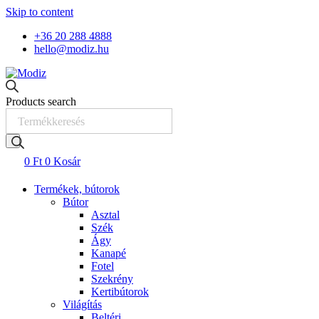
Skip to content
+36 20 288 4888
hello@modiz.hu
Products search
0
Ft
0
Kosár
Termékek, bútorok
Bútor
Asztal
Szék
Ágy
Kanapé
Fotel
Szekrény
Kertibútorok
Világítás
Beltéri