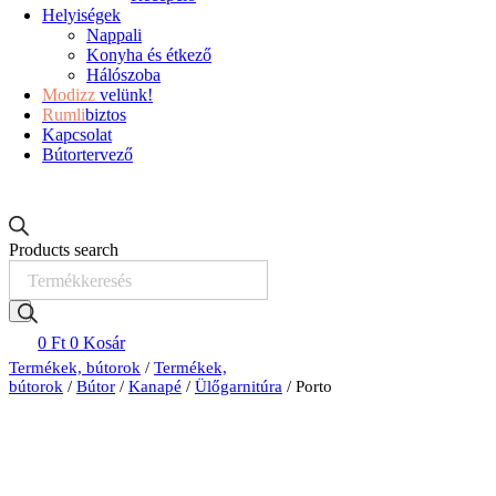
Helyiségek
Nappali
Konyha és étkező
Hálószoba
Modizz
velünk!
Rumli
biztos
Kapcsolat
Bútortervező
Products search
0
Ft
0
Kosár
Termékek, bútorok
/
Termékek,
bútorok
/
Bútor
/
Kanapé
/
Ülőgarnitúra
/ Porto