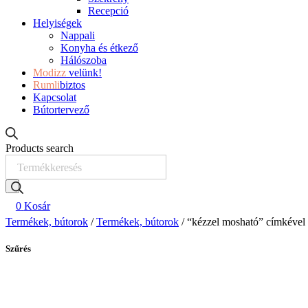
Recepció
Helyiségek
Nappali
Konyha és étkező
Hálószoba
Modizz
velünk!
Rumli
biztos
Kapcsolat
Bútortervező
Products search
0
Kosár
Termékek, bútorok
/
Termékek, bútorok
/ “kézzel mosható” címkével
Szűrés