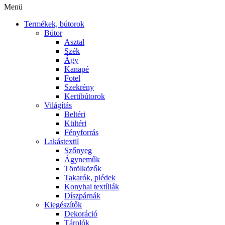
Menü
Termékek, bútorok
Bútor
Asztal
Szék
Ágy
Kanapé
Fotel
Szekrény
Kertibútorok
Világítás
Beltéri
Kültéri
Fényforrás
Lakástextil
Szőnyeg
Ágyneműk
Törölközők
Takarók, plédek
Konyhai textíliák
Díszpárnák
Kiegészítők
Dekoráció
Tárolók