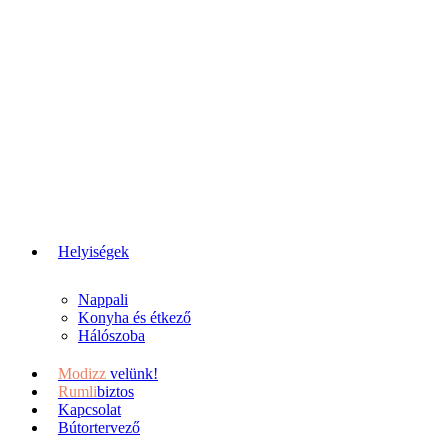
Helyiségek
Nappali
Konyha és étkező
Hálószoba
Modizz
velünk!
Rumli
biztos
Kapcsolat
Bútortervező