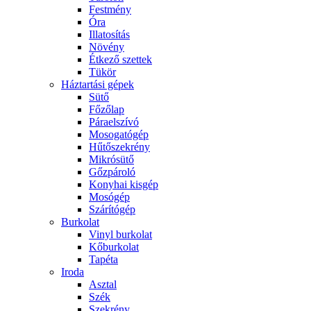
Festmény
Óra
Illatosítás
Növény
Étkező szettek
Tükör
Háztartási gépek
Sütő
Főzőlap
Páraelszívó
Mosogatógép
Hűtőszekrény
Mikrósütő
Gőzpároló
Konyhai kisgép
Mosógép
Szárítógép
Burkolat
Vinyl burkolat
Kőburkolat
Tapéta
Iroda
Asztal
Szék
Szekrény