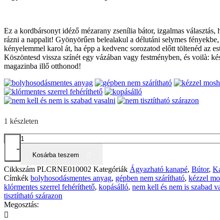
Ez a kordbársonyt idéző mézarany zsenília bátor, izgalmas választás, 
rázni a nappalit! Gyönyörűen belealakul a délutáni selymes fényekbe, 
kényelemmel karol át, ha épp a kedvenc sorozatod előtt töltenéd az est
Köszöntesd vissza színét egy vázában vagy festményben, és voilà: kés
magazinba illő otthonod!
1 készleten
Nevada
-
mennyiség
Kosárba teszem
Cikkszám
PLCRNE010002
Kategóriák
Ágyazható kanapé
,
Bútor
,
K
Címkék
bolyhosodásmentes anyag
,
gépben nem szárítható
,
kézzel mo
klórmentes szerrel fehéríthető
,
kopásálló
,
nem kell és nem is szabad v
tisztítható szárazon
Megosztás: