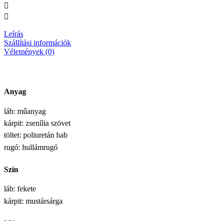
Leírás
Szállítási információk
Vélemények (0)
Anyag
láb: műanyag
kárpit: zsenília szövet
töltet: poliuretán hab
rugó: hullámrugó
Szín
láb: fekete
kárpit: mustársárga