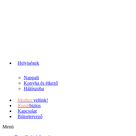
Helyiségek
Nappali
Konyha és étkező
Hálószoba
Modizz
velünk!
Rumli
biztos
Kapcsolat
Bútortervező
Menü