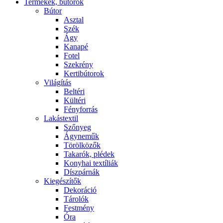
Termékek, bútorok
Bútor
Asztal
Szék
Ágy
Kanapé
Fotel
Szekrény
Kertibútorok
Világítás
Beltéri
Kültéri
Fényforrás
Lakástextil
Szőnyeg
Ágyneműk
Törölközők
Takarók, plédek
Konyhai textíliák
Díszpárnák
Kiegészítők
Dekoráció
Tárolók
Festmény
Óra