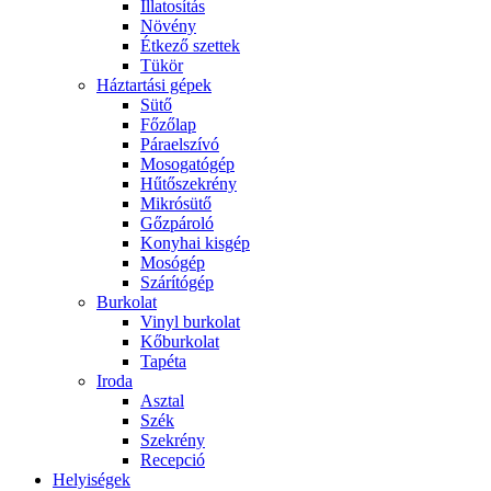
Illatosítás
Növény
Étkező szettek
Tükör
Háztartási gépek
Sütő
Főzőlap
Páraelszívó
Mosogatógép
Hűtőszekrény
Mikrósütő
Gőzpároló
Konyhai kisgép
Mosógép
Szárítógép
Burkolat
Vinyl burkolat
Kőburkolat
Tapéta
Iroda
Asztal
Szék
Szekrény
Recepció
Helyiségek