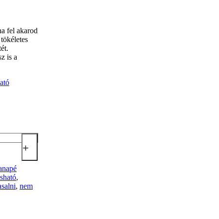
ha fel akarod
tökéletes
ét.
z is a
+
anapé
sható
,
asalni
,
nem