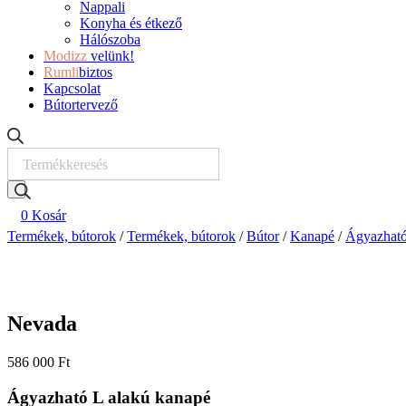
Nappali
Konyha és étkező
Hálószoba
Modizz
velünk!
Rumli
biztos
Kapcsolat
Bútortervező
Products
search
0
Kosár
Termékek, bútorok
/
Termékek, bútorok
/
Bútor
/
Kanapé
/
Ágyazható
Nevada
586 000
Ft
Ágyazható L alakú kanapé