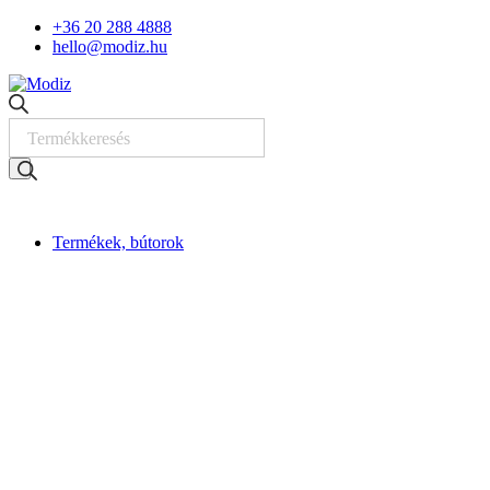
Skip
+36 20 288 4888
to
hello@modiz.hu
content
Products
search
Termékek, bútorok