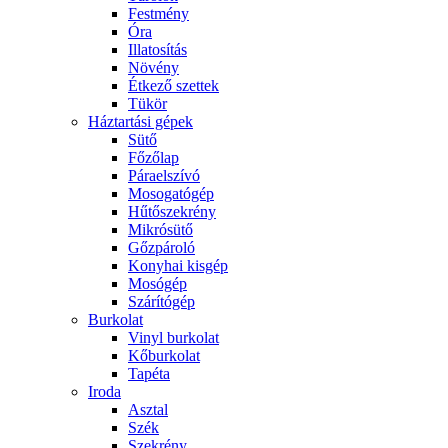
Festmény
Óra
Illatosítás
Növény
Étkező szettek
Tükör
Háztartási gépek
Sütő
Főzőlap
Páraelszívó
Mosogatógép
Hűtőszekrény
Mikrósütő
Gőzpároló
Konyhai kisgép
Mosógép
Szárítógép
Burkolat
Vinyl burkolat
Kőburkolat
Tapéta
Iroda
Asztal
Szék
Szekrény