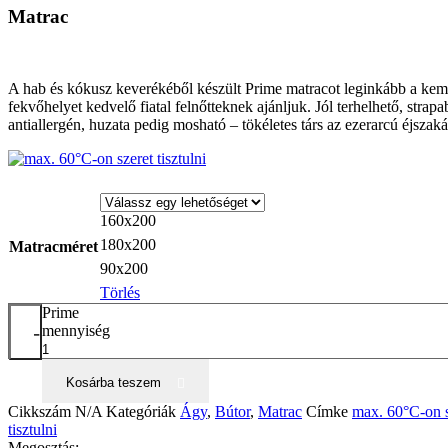
Matrac
A hab és kókusz keverékéből készült Prime matracot leginkább a ke
fekvőhelyet kedvelő fiatal felnőtteknek ajánljuk. Jól terhelhető, strapa
antiallergén, huzata pedig mosható – tökéletes társ az ezerarcú éjszak
160x200
180x200
Matracméret
90x200
Törlés
Prime
-
mennyiség
Kosárba teszem
Cikkszám
N/A
Kategóriák
Ágy
,
Bútor
,
Matrac
Címke
max. 60°C-on s
tisztulni
Megosztás: