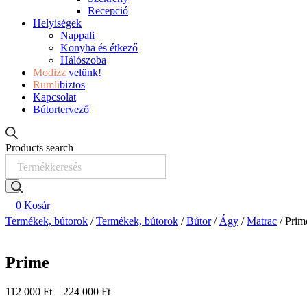
Recepció
Helyiségek
Nappali
Konyha és étkező
Hálószoba
Modizz
velünk!
Rumli
biztos
Kapcsolat
Bútortervező
Products search
0
Kosár
Termékek, bútorok
/
Termékek, bútorok
/
Bútor
/
Ágy
/
Matrac
/ Prim
Prime
112 000
Ft
–
224 000
Ft