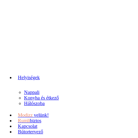
Helyiségek
Nappali
Konyha és étkező
Hálószoba
Modizz
velünk!
Rumli
biztos
Kapcsolat
Bútortervező