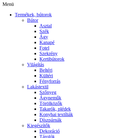
Menü
Termékek, bútorok
Bútor
Asztal
Szék
Ágy
Kanapé
Fotel
Szekrény
Kertibútorok
Világítás
Beltéri
Kültéri
Fényforrás
Lakástextil
Szőnyeg
Ágyneműk
Törölközők
Takarók, plédek
Konyhai textíliák
Díszpárnák
Kiegészítők
Dekoráció
Tárolók