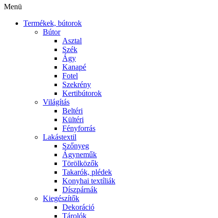
Menü
Termékek, bútorok
Bútor
Asztal
Szék
Ágy
Kanapé
Fotel
Szekrény
Kertibútorok
Világítás
Beltéri
Kültéri
Fényforrás
Lakástextil
Szőnyeg
Ágyneműk
Törölközők
Takarók, plédek
Konyhai textíliák
Díszpárnák
Kiegészítők
Dekoráció
Tárolók