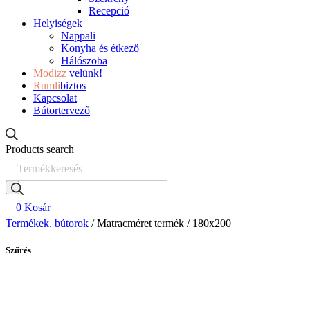
Recepció
Helyiségek
Nappali
Konyha és étkező
Hálószoba
Modizz
velünk!
Rumli
biztos
Kapcsolat
Bútortervező
Products search
0
Kosár
Termékek, bútorok
/ Matracméret termék / 180x200
Szűrés