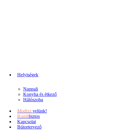
Helyiségek
Nappali
Konyha és étkező
Hálószoba
Modizz
velünk!
Rumli
biztos
Kapcsolat
Bútortervező