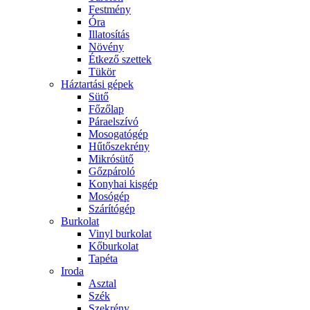
Festmény
Óra
Illatosítás
Növény
Étkező szettek
Tükör
Háztartási gépek
Sütő
Főzőlap
Páraelszívó
Mosogatógép
Hűtőszekrény
Mikrósütő
Gőzpároló
Konyhai kisgép
Mosógép
Szárítógép
Burkolat
Vinyl burkolat
Kőburkolat
Tapéta
Iroda
Asztal
Szék
Szekrény