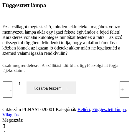
Függesztett lámpa
Ez a csillagot megtestesítő, minden tekinteteket magához vonzó
mennyezeti lámpa akár egy igazi fekete égivándor a fejed felett!
Karakteres vonalai különleges mintákat festenek a falra – az izzó
erősségétől függően. Mindenki tudja, hogy a plafon bámulása
közben jönnek az igazán jó ötletek: akkor miért ne legeltetnéd a
szemed valami igazán rendkívülin?
Csak megrendelésre. A szállítási időről az ügyfélszolgálat fogja
tájékoztatni.
Star
-
mennyiség
Kosárba teszem
+
Cikkszám
PLNAST020001
Kategóriák
Beltéri
,
Függesztett lámpa
,
Világítás
Megosztás: