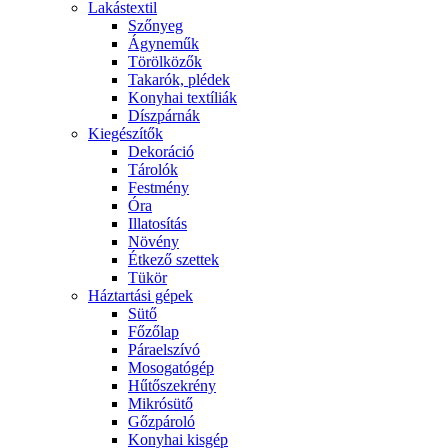
Lakástextil
Szőnyeg
Ágyneműk
Törölközők
Takarók, plédek
Konyhai textíliák
Díszpárnák
Kiegészítők
Dekoráció
Tárolók
Festmény
Óra
Illatosítás
Növény
Étkező szettek
Tükör
Háztartási gépek
Sütő
Főzőlap
Páraelszívó
Mosogatógép
Hűtőszekrény
Mikrósütő
Gőzpároló
Konyhai kisgép