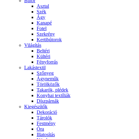
Bútor
Asztal
Szék
Ágy
Kanapé
Fotel
Szekrény
Kertibútorok
Világítás
Beltéri
Kültéri
Fényforrás
Lakástextil
Szőnyeg
Ágyneműk
Törölközők
Takarók, plédek
Konyhai textíliák
Díszpárnák
Kiegészítők
Dekoráció
Tárolók
Festmény
Óra
Illatosítás