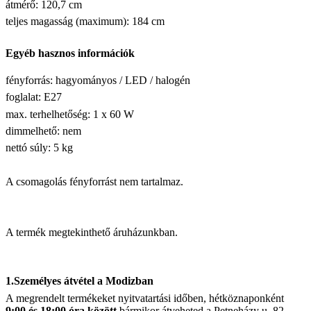
átmérő: 120,7 cm
teljes magasság (maximum): 184 cm
Egyéb hasznos információk
fényforrás:
hagyományos / LED / halogén
foglalat: E27
max. terhelhetőség:
1 x 60 W
dimmelhető: nem
nettó súly:
5 kg
A csomagolás fényforrást nem tartalmaz.
A termék megtekinthető áruházunkban.
1.Személyes átvétel a Modizban
A megrendelt termékeket nyitvatartási időben, hétköznaponként
9:00 és 18:00 óra között
bármikor átveheted a Petneházy u. 82.