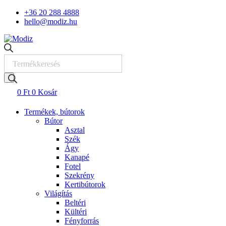
Skip
+36 20 288 4888
to
hello@modiz.hu
content
Products
search
0
Ft
0
Kosár
Termékek, bútorok
Bútor
Asztal
Szék
Ágy
Kanapé
Fotel
Szekrény
Kertibútorok
Világítás
Beltéri
Kültéri
Fényforrás