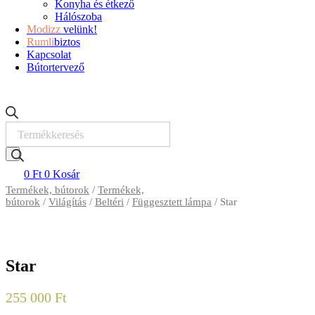
Konyha és étkező
Hálószoba
Modizz
velünk!
Rumli
biztos
Kapcsolat
Bútortervező
Products
search
0
Ft
0
Kosár
Termékek, bútorok
/
Termékek,
bútorok
/
Világítás
/
Beltéri
/
Függesztett lámpa
/ Star
Star
255 000
Ft