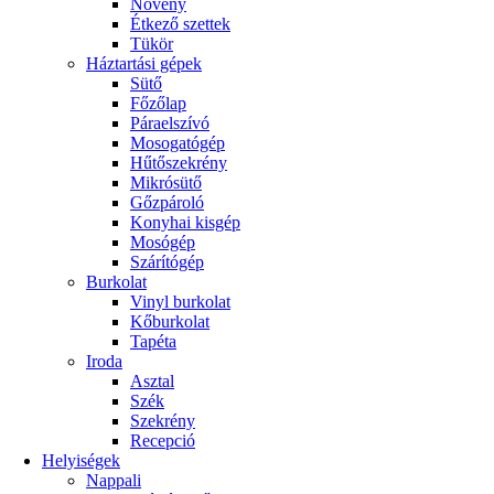
Növény
Étkező szettek
Tükör
Háztartási gépek
Sütő
Főzőlap
Páraelszívó
Mosogatógép
Hűtőszekrény
Mikrósütő
Gőzpároló
Konyhai kisgép
Mosógép
Szárítógép
Burkolat
Vinyl burkolat
Kőburkolat
Tapéta
Iroda
Asztal
Szék
Szekrény
Recepció
Helyiségek
Nappali