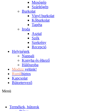
Mosógép
Szárítógép
Burkolat
Vinyl burkolat
Kőburkolat
Tapéta
Iroda
Asztal
Szék
Szekrény
Recepció
Helyiségek
Nappali
Konyha és étkező
Hálószoba
Modizz
velünk!
Rumli
biztos
Kapcsolat
Bútortervező
Menü
Termékek, bútorok