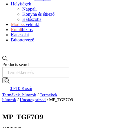
Helyiségek
Nappali
Konyha és étkező
Hálószoba
Modizz
velünk!
Rumli
biztos
Kapcsolat
Bútortervező
Products search
0
Ft
0
Kosár
Termékek, bútorok
/
Termékek,
bútorok
/
Uncategorized
/ MP_TGF7O9
MP_TGF7O9