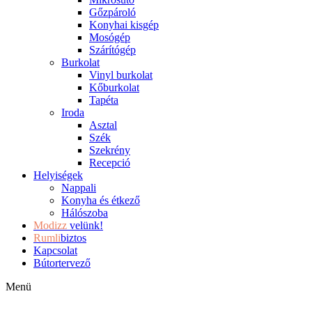
Gőzpároló
Konyhai kisgép
Mosógép
Szárítógép
Burkolat
Vinyl burkolat
Kőburkolat
Tapéta
Iroda
Asztal
Szék
Szekrény
Recepció
Helyiségek
Nappali
Konyha és étkező
Hálószoba
Modizz
velünk!
Rumli
biztos
Kapcsolat
Bútortervező
Menü