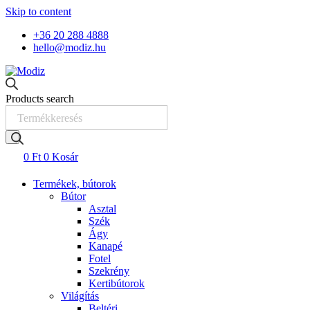
Skip to content
+36 20 288 4888
hello@modiz.hu
Products search
0
Ft
0
Kosár
Termékek, bútorok
Bútor
Asztal
Szék
Ágy
Kanapé
Fotel
Szekrény
Kertibútorok
Világítás
Beltéri