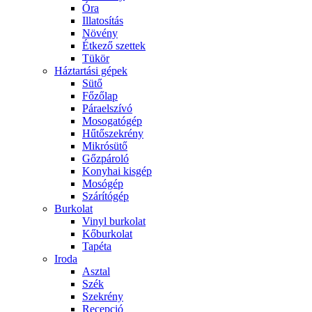
Óra
Illatosítás
Növény
Étkező szettek
Tükör
Háztartási gépek
Sütő
Főzőlap
Páraelszívó
Mosogatógép
Hűtőszekrény
Mikrósütő
Gőzpároló
Konyhai kisgép
Mosógép
Szárítógép
Burkolat
Vinyl burkolat
Kőburkolat
Tapéta
Iroda
Asztal
Szék
Szekrény
Recepció