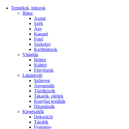
Termékek, bútorok
Bútor
Asztal
Szék
Ágy
Kanapé
Fotel
Szekrény
Kertibútorok
Világítás
Beltéri
Kültéri
Fényforrás
Lakástextil
Szőnyeg
Ágyneműk
Törölközők
Takarók, plédek
Konyhai textíliák
Díszpárnák
Kiegészítők
Dekoráció
Tárolók
Festmény