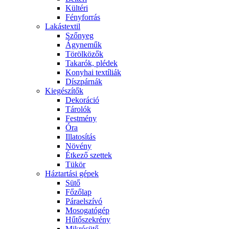
Kültéri
Fényforrás
Lakástextil
Szőnyeg
Ágyneműk
Törölközők
Takarók, plédek
Konyhai textíliák
Díszpárnák
Kiegészítők
Dekoráció
Tárolók
Festmény
Óra
Illatosítás
Növény
Étkező szettek
Tükör
Háztartási gépek
Sütő
Főzőlap
Páraelszívó
Mosogatógép
Hűtőszekrény
Mikrósütő