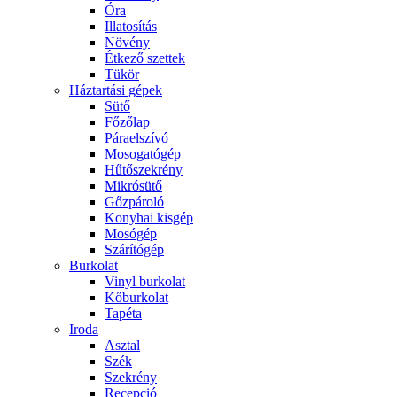
Óra
Illatosítás
Növény
Étkező szettek
Tükör
Háztartási gépek
Sütő
Főzőlap
Páraelszívó
Mosogatógép
Hűtőszekrény
Mikrósütő
Gőzpároló
Konyhai kisgép
Mosógép
Szárítógép
Burkolat
Vinyl burkolat
Kőburkolat
Tapéta
Iroda
Asztal
Szék
Szekrény
Recepció