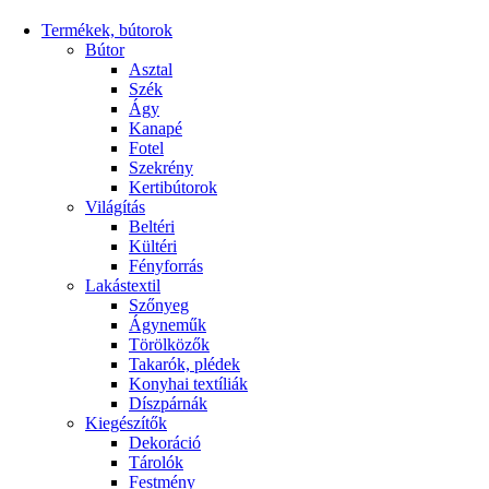
Termékek, bútorok
Bútor
Asztal
Szék
Ágy
Kanapé
Fotel
Szekrény
Kertibútorok
Világítás
Beltéri
Kültéri
Fényforrás
Lakástextil
Szőnyeg
Ágyneműk
Törölközők
Takarók, plédek
Konyhai textíliák
Díszpárnák
Kiegészítők
Dekoráció
Tárolók
Festmény