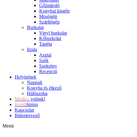
Gőzpároló
Konyhai kisgép
Mosógép
Szárítógép
Burkolat
Vinyl burkolat
Kőburkolat
Tapéta
Iroda
Asztal
Szék
Szekrény
Recepció
Helyiségek
Nappali
Konyha és étkező
Hálószoba
Modizz
velünk!
Rumli
biztos
Kapcsolat
Bútortervező
Menü