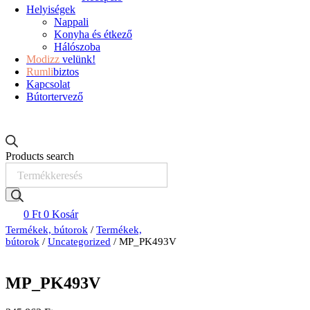
Helyiségek
Nappali
Konyha és étkező
Hálószoba
Modizz
velünk!
Rumli
biztos
Kapcsolat
Bútortervező
Products search
0
Ft
0
Kosár
Termékek, bútorok
/
Termékek,
bútorok
/
Uncategorized
/ MP_PK493V
MP_PK493V