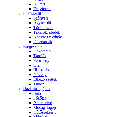
Kültéri
Fényforrás
Lakástextil
Szőnyeg
Ágyneműk
Törölközők
Takarók, plédek
Konyhai textíliák
Díszpárnák
Kiegészítők
Dekoráció
Tárolók
Festmény
Óra
Illatosítás
Növény
Étkező szettek
Tükör
Háztartási gépek
Sütő
Főzőlap
Páraelszívó
Mosogatógép
Hűtőszekrény
Mikrósütő