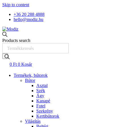
Skip to content
+36 20 288 4888
hello@modiz.hu
Products search
0
Ft
0
Kosár
Termékek, bútorok
Bútor
Asztal
Szék
Ágy
Kanapé
Fotel
Szekrény
Kertibútorok
Világítás
Beltéri