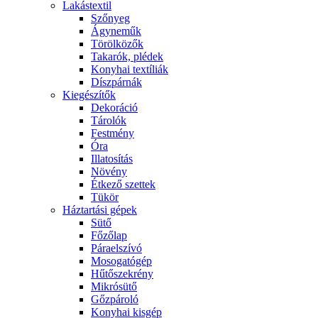
Lakástextil
Szőnyeg
Ágyneműk
Törölközők
Takarók, plédek
Konyhai textíliák
Díszpárnák
Kiegészítők
Dekoráció
Tárolók
Festmény
Óra
Illatosítás
Növény
Étkező szettek
Tükör
Háztartási gépek
Sütő
Főzőlap
Páraelszívó
Mosogatógép
Hűtőszekrény
Mikrósütő
Gőzpároló
Konyhai kisgép