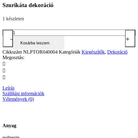
Szurikáta dekoráció
1 készleten
Origami
-
mennyiség
+
Kosárba teszem
Cikkszám
NLPTOR040004
Kategóriák
Kiegészítők
,
Dekoráció
Megosztás:
Leírás
Szállítási információk
Vélemények (0)
Anyag
polirezin