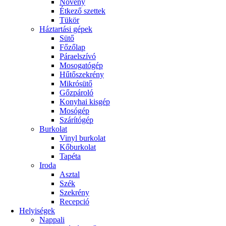
Növény
Étkező szettek
Tükör
Háztartási gépek
Sütő
Főzőlap
Páraelszívó
Mosogatógép
Hűtőszekrény
Mikrósütő
Gőzpároló
Konyhai kisgép
Mosógép
Szárítógép
Burkolat
Vinyl burkolat
Kőburkolat
Tapéta
Iroda
Asztal
Szék
Szekrény
Recepció
Helyiségek
Nappali