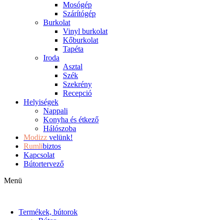
Mosógép
Szárítógép
Burkolat
Vinyl burkolat
Kőburkolat
Tapéta
Iroda
Asztal
Szék
Szekrény
Recepció
Helyiségek
Nappali
Konyha és étkező
Hálószoba
Modizz
velünk!
Rumli
biztos
Kapcsolat
Bútortervező
Menü
Termékek, bútorok