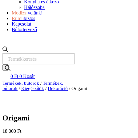
Konyha és étkező
Hálószoba
Modizz
velünk!
Rumli
biztos
Kapcsolat
Bútortervező
Products
search
0
Ft
0
Kosár
Termékek, bútorok
/
Termékek,
bútorok
/
Kiegészítők
/
Dekoráció
/ Origami
Origami
18 000
Ft