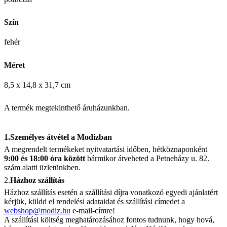
Szín
fehér
Méret
8,5 x 14,8 x 31,7 cm
A termék megtekinthető áruházunkban.
1.Személyes átvétel a Modizban
A megrendelt termékeket nyitvatartási időben, hétköznaponként
9:00 és 18:00 óra között
bármikor átveheted a Petneházy u. 82.
szám alatti üzletünkben.
2.
Házhoz szállítás
Házhoz szállítás esetén a szállítási díjra vonatkozó egyedi ajánlatért
kérjük, küldd el rendelési adataidat és szállítási címedet a
webshop@modiz.hu
e-mail-címre!
A szállítási költség meghatározásához fontos tudnunk, hogy hová,