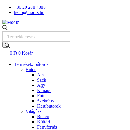
Skip
+36 20 288 4888
to
hello@modiz.hu
content
Products
search
0
Ft
0
Kosár
Termékek, bútorok
Bútor
Asztal
Szék
Ágy
Kanapé
Fotel
Szekrény
Kertibútorok
Világítás
Beltéri
Kültéri
Fényforrás