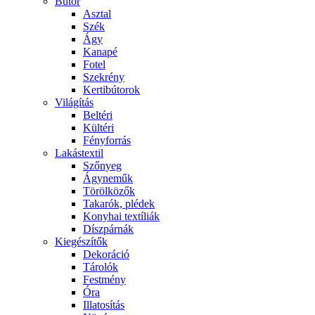
Bútor
Asztal
Szék
Ágy
Kanapé
Fotel
Szekrény
Kertibútorok
Világítás
Beltéri
Kültéri
Fényforrás
Lakástextil
Szőnyeg
Ágyneműk
Törölközők
Takarók, plédek
Konyhai textíliák
Díszpárnák
Kiegészítők
Dekoráció
Tárolók
Festmény
Óra
Illatosítás