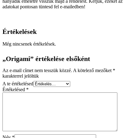
hányadik emeletre visszük majd a rendelést. Kérjük, ezeket az
adatokat pontosan tüntesd fel e-mailedben!
Értékelések
Még nincsenek értékelések.
„Origami” értékelése elsőként
Az e-mail címet nem tesszük közzé.
A kötelező mezőket
*
karakterrel jelöltük
A te értékelésed
Értékelésed
*
Név
*