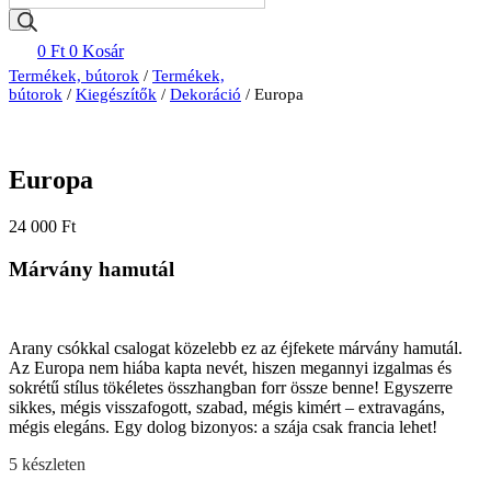
0
Ft
0
Kosár
Termékek, bútorok
/
Termékek,
bútorok
/
Kiegészítők
/
Dekoráció
/ Europa
Europa
24 000
Ft
Márvány hamutál
Arany csókkal csalogat közelebb ez az éjfekete márvány hamutál.
Az Europa nem hiába kapta nevét, hiszen megannyi izgalmas és
sokrétű stílus tökéletes összhangban forr össze benne! Egyszerre
sikkes, mégis visszafogott, szabad, mégis kimért – extravagáns,
mégis elegáns. Egy dolog bizonyos: a szája csak francia lehet!
5 készleten