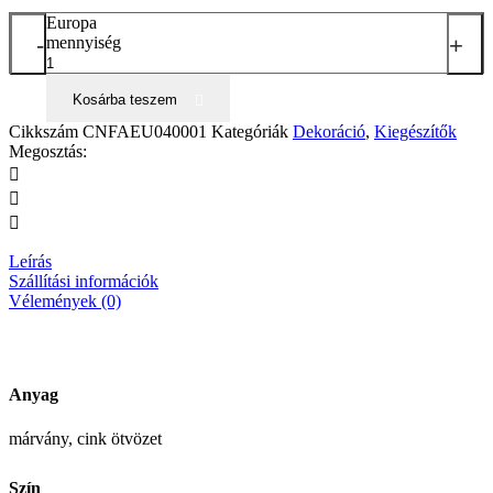
Europa
-
+
mennyiség
Kosárba teszem
Cikkszám
CNFAEU040001
Kategóriák
Dekoráció
,
Kiegészítők
Megosztás:
Leírás
Szállítási információk
Vélemények (0)
Anyag
márvány, cink ötvözet
Szín