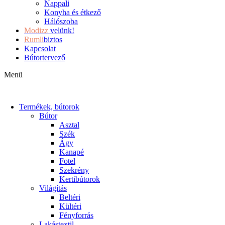
Nappali
Konyha és étkező
Hálószoba
Modizz
velünk!
Rumli
biztos
Kapcsolat
Bútortervező
Menü
Termékek, bútorok
Bútor
Asztal
Szék
Ágy
Kanapé
Fotel
Szekrény
Kertibútorok
Világítás
Beltéri
Kültéri
Fényforrás
Lakástextil