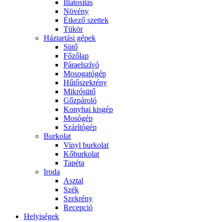
Illatosítás
Növény
Étkező szettek
Tükör
Háztartási gépek
Sütő
Főzőlap
Páraelszívó
Mosogatógép
Hűtőszekrény
Mikrósütő
Gőzpároló
Konyhai kisgép
Mosógép
Szárítógép
Burkolat
Vinyl burkolat
Kőburkolat
Tapéta
Iroda
Asztal
Szék
Szekrény
Recepció
Helyiségek