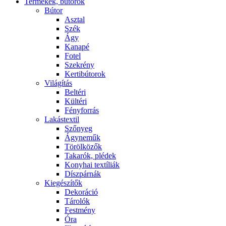
Termékek, bútorok
Bútor
Asztal
Szék
Ágy
Kanapé
Fotel
Szekrény
Kertibútorok
Világítás
Beltéri
Kültéri
Fényforrás
Lakástextil
Szőnyeg
Ágyneműk
Törölközők
Takarók, plédek
Konyhai textíliák
Díszpárnák
Kiegészítők
Dekoráció
Tárolók
Festmény
Óra