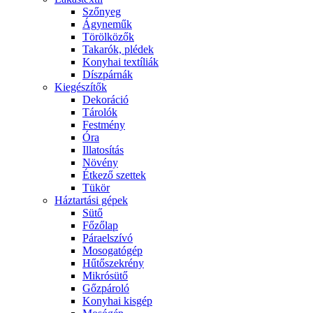
Szőnyeg
Ágyneműk
Törölközők
Takarók, plédek
Konyhai textíliák
Díszpárnák
Kiegészítők
Dekoráció
Tárolók
Festmény
Óra
Illatosítás
Növény
Étkező szettek
Tükör
Háztartási gépek
Sütő
Főzőlap
Páraelszívó
Mosogatógép
Hűtőszekrény
Mikrósütő
Gőzpároló
Konyhai kisgép