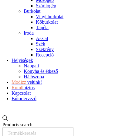
Mosógép
Szárítógép
Burkolat
Vinyl burkolat
Kőburkolat
Tapéta
Iroda
Asztal
Szék
Szekrény
Recepció
Helyiségek
Nappali
Konyha és étkező
Hálószoba
Modizz
velünk!
Rumli
biztos
Kapcsolat
Bútortervező
Products search