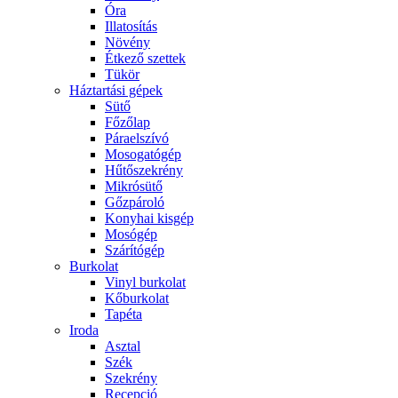
Óra
Illatosítás
Növény
Étkező szettek
Tükör
Háztartási gépek
Sütő
Főzőlap
Páraelszívó
Mosogatógép
Hűtőszekrény
Mikrósütő
Gőzpároló
Konyhai kisgép
Mosógép
Szárítógép
Burkolat
Vinyl burkolat
Kőburkolat
Tapéta
Iroda
Asztal
Szék
Szekrény
Recepció