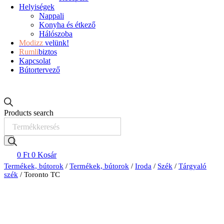
Helyiségek
Nappali
Konyha és étkező
Hálószoba
Modizz
velünk!
Rumli
biztos
Kapcsolat
Bútortervező
Products search
0
Ft
0
Kosár
Termékek, bútorok
/
Termékek, bútorok
/
Iroda
/
Szék
/
Tárgyaló
szék
/ Toronto TC