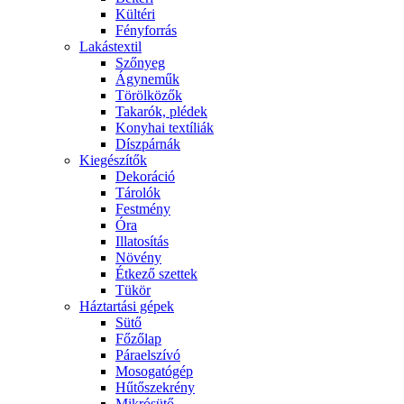
Kültéri
Fényforrás
Lakástextil
Szőnyeg
Ágyneműk
Törölközők
Takarók, plédek
Konyhai textíliák
Díszpárnák
Kiegészítők
Dekoráció
Tárolók
Festmény
Óra
Illatosítás
Növény
Étkező szettek
Tükör
Háztartási gépek
Sütő
Főzőlap
Páraelszívó
Mosogatógép
Hűtőszekrény
Mikrósütő