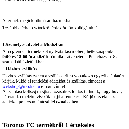
A termék megtekinthető áruházunkban.
További elérhető színekről érdeklődjön kollégáinknál.
1.Személyes átvétel a Modizban
A megrendelt termékeket nyitvatartási időben, hétköznaponként
9:00 és 18:00 óra között
bármikor átveheted a Petneházy u. 82.
szám alatti üzletünkben.
2.
Házhoz szállítás
Házhoz szállítás esetén a szállítási díjra vonatkozó egyedi ajánlatért
kérjük, küldd el rendelési adataidat és szállítási címedet a
webshop@modiz.hu
e-mail-címre!
A szállítási költség meghatározásához fontos tudnunk, hogy hová,
hányadik emeletre visszük majd a rendelést. Kérjük, ezeket az
adatokat pontosan tüntesd fel e-mailedben!
Toronto TC
termékről 1 értékelés