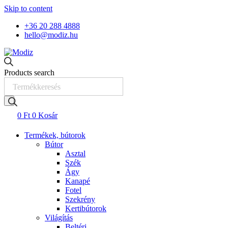
Skip to content
+36 20 288 4888
hello@modiz.hu
Products search
0
Ft
0
Kosár
Termékek, bútorok
Bútor
Asztal
Szék
Ágy
Kanapé
Fotel
Szekrény
Kertibútorok
Világítás
Beltéri