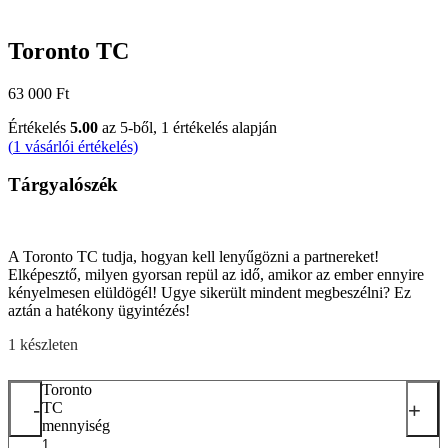
Toronto TC
63 000
Ft
Értékelés
5.00
az 5-ből,
1
értékelés alapján
(
1
vásárlói értékelés)
Tárgyalószék
A Toronto TC tudja, hogyan kell lenyűgözni a partnereket!
Elképesztő, milyen gyorsan repül az idő, amikor az ember ennyire
kényelmesen elüldögél! Ugye sikerült mindent megbeszélni? Ez
aztán a hatékony ügyintézés!
1 készleten
Toronto
-
+
TC
mennyiség