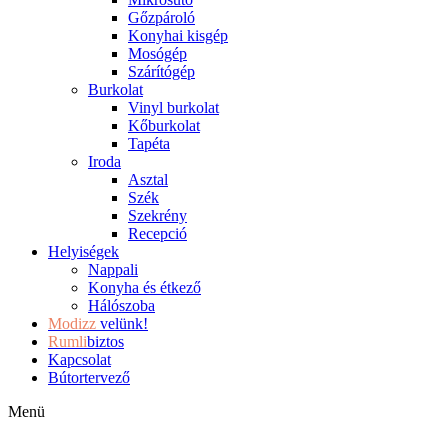
Gőzpároló
Konyhai kisgép
Mosógép
Szárítógép
Burkolat
Vinyl burkolat
Kőburkolat
Tapéta
Iroda
Asztal
Szék
Szekrény
Recepció
Helyiségek
Nappali
Konyha és étkező
Hálószoba
Modizz
velünk!
Rumli
biztos
Kapcsolat
Bútortervező
Menü