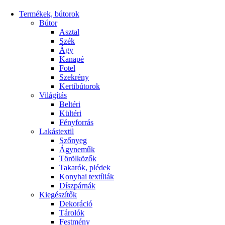
Termékek, bútorok
Bútor
Asztal
Szék
Ágy
Kanapé
Fotel
Szekrény
Kertibútorok
Világítás
Beltéri
Kültéri
Fényforrás
Lakástextil
Szőnyeg
Ágyneműk
Törölközők
Takarók, plédek
Konyhai textíliák
Díszpárnák
Kiegészítők
Dekoráció
Tárolók
Festmény