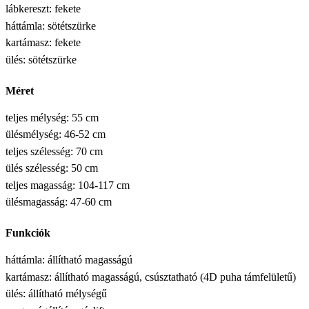
lábkereszt: fekete
háttámla: sötétszürke
kartámasz: fekete
ülés: sötétszürke
Méret
teljes mélység: 55 cm
ülésmélység: 46-52 cm
teljes szélesség: 70 cm
ülés szélesség: 50 cm
teljes magasság: 104-117 cm
ülésmagasság: 47-60 cm
Funkciók
háttámla: állítható magasságú
kartámasz: állítható magasságú, csúsztatható (4D puha támfelületű)
ülés: állítható mélységű