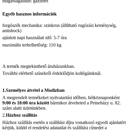
magasságállítás: gázliftes
Egyéb hasznos információk
forgószék mechanika: szinkron (állítható rugózási keménység,
antishock)
ajánlott napi használati idő: 5-7 óra
maximális terhelhetőség: 110 kg
A termék megtekinthető áruházunkban.
További elérhető színekről érdeklődjön kollégáinknál.
1.Személyes átvétel a Modizban
A megrendelt termékeket nyitvatartási időben, hétköznaponként
9:00 és 18:00 óra között
bármikor átveheted a Petneházy u. 82.
szám alatti üzletünkben.
2.
Házhoz szállítás
Házhoz szállítás esetén a szállítási díjra vonatkozó egyedi ajánlatért
kérjük, küldd el rendelési adataidat és szállítási címedet a