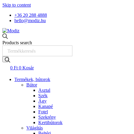
Skip to content
+36 20 288 4888
hello@modiz.hu
Products search
0
Ft
0
Kosár
Termékek, bútorok
Bútor
Asztal
Szék
Ágy
Kanapé
Fotel
Szekrény
Kertibútorok
Világítás
Beltéri