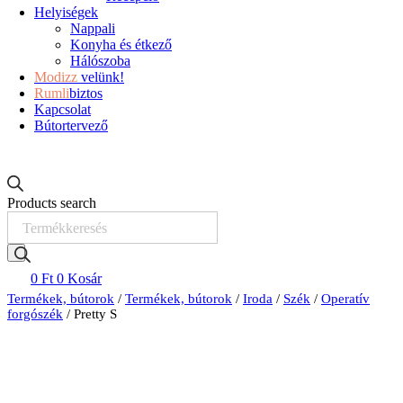
Helyiségek
Nappali
Konyha és étkező
Hálószoba
Modizz
velünk!
Rumli
biztos
Kapcsolat
Bútortervező
Products search
0
Ft
0
Kosár
Termékek, bútorok
/
Termékek, bútorok
/
Iroda
/
Szék
/
Operatív
forgószék
/ Pretty S