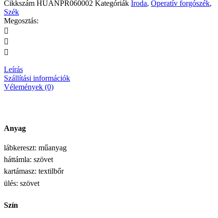
Cikkszám
HUANPR060002
Kategóriák
Iroda
,
Operatív forgószék
,
Szék
Megosztás:
Leírás
Szállítási információk
Vélemények (0)
Anyag
lábkereszt: műanyag
háttámla: szövet
kartámasz: textilbőr
ülés: szövet
Szín