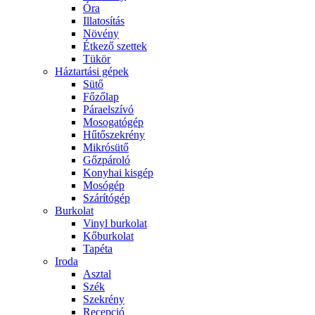
Óra
Illatosítás
Növény
Étkező szettek
Tükör
Háztartási gépek
Sütő
Főzőlap
Páraelszívó
Mosogatógép
Hűtőszekrény
Mikrósütő
Gőzpároló
Konyhai kisgép
Mosógép
Szárítógép
Burkolat
Vinyl burkolat
Kőburkolat
Tapéta
Iroda
Asztal
Szék
Szekrény
Recepció