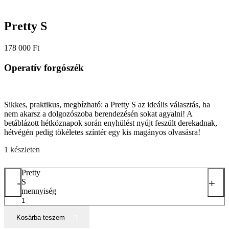
Pretty S
178 000
Ft
Operatív forgószék
Sikkes, praktikus, megbízható: a Pretty S az ideális választás, ha
nem akarsz a dolgozószoba berendezésén sokat agyalni! A
betáblázott hétköznapok során enyhülést nyújt feszült derekadnak,
hétvégén pedig tökéletes színtér egy kis magányos olvasásra!
1 készleten
Pretty
-
+
S
mennyiség
Kosárba teszem