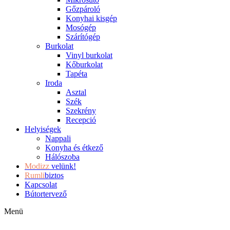
Gőzpároló
Konyhai kisgép
Mosógép
Szárítógép
Burkolat
Vinyl burkolat
Kőburkolat
Tapéta
Iroda
Asztal
Szék
Szekrény
Recepció
Helyiségek
Nappali
Konyha és étkező
Hálószoba
Modizz
velünk!
Rumli
biztos
Kapcsolat
Bútortervező
Menü