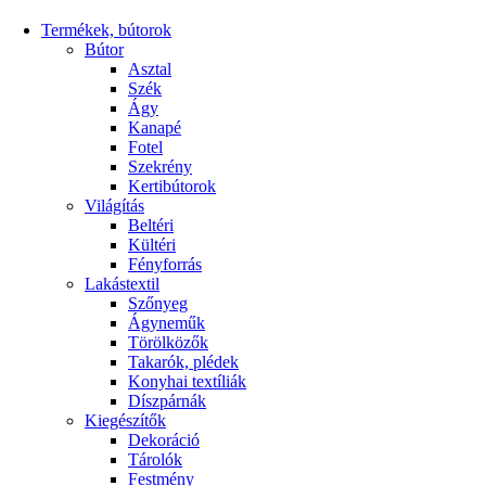
Termékek, bútorok
Bútor
Asztal
Szék
Ágy
Kanapé
Fotel
Szekrény
Kertibútorok
Világítás
Beltéri
Kültéri
Fényforrás
Lakástextil
Szőnyeg
Ágyneműk
Törölközők
Takarók, plédek
Konyhai textíliák
Díszpárnák
Kiegészítők
Dekoráció
Tárolók
Festmény