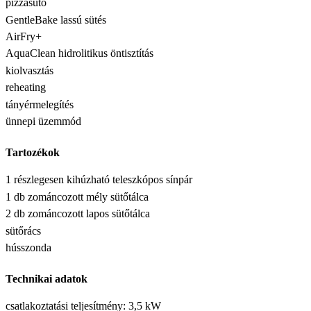
pizzasütő
GentleBake lassú sütés
AirFry+
AquaClean hidrolitikus öntisztítás
kiolvasztás
reheating
tányérmelegítés
ünnepi üzemmód
Tartozékok
1 részlegesen kihúzható teleszkópos sínpár
1 db zománcozott mély sütőtálca
2 db zománcozott lapos sütőtálca
sütőrács
hússzonda
Technikai adatok
csatlakoztatási teljesítmény: 3,5 kW