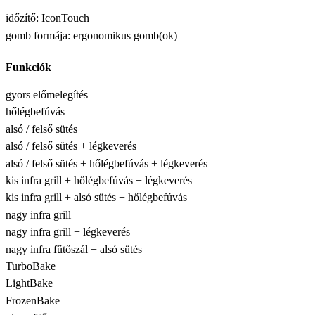
időzítő: IconTouch
gomb formája: ergonomikus gomb(ok)
Funkciók
gyors előmelegítés
hőlégbefúvás
alsó / felső sütés
alsó / felső sütés + légkeverés
alsó / felső sütés + hőlégbefúvás + légkeverés
kis infra grill + hőlégbefúvás + légkeverés
kis infra grill + alsó sütés + hőlégbefúvás
nagy infra grill
nagy infra grill + légkeverés
nagy infra fűtőszál + alsó sütés
TurboBake
LightBake
FrozenBake