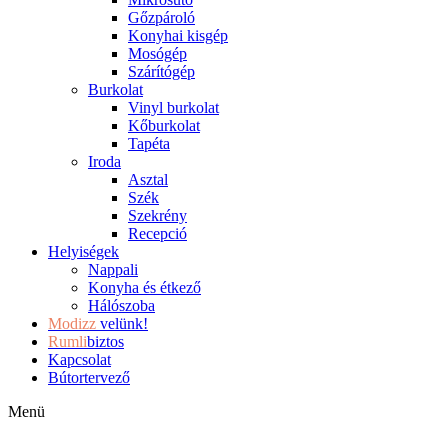
Gőzpároló
Konyhai kisgép
Mosógép
Szárítógép
Burkolat
Vinyl burkolat
Kőburkolat
Tapéta
Iroda
Asztal
Szék
Szekrény
Recepció
Helyiségek
Nappali
Konyha és étkező
Hálószoba
Modizz
velünk!
Rumli
biztos
Kapcsolat
Bútortervező
Menü