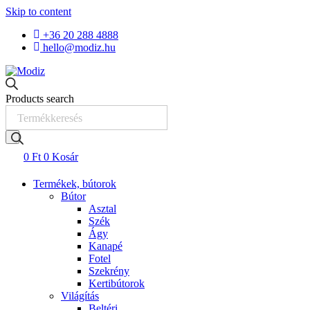
Skip to content
+36 20 288 4888
hello@modiz.hu
Products search
0
Ft
0
Kosár
Termékek, bútorok
Bútor
Asztal
Szék
Ágy
Kanapé
Fotel
Szekrény
Kertibútorok
Világítás
Beltéri