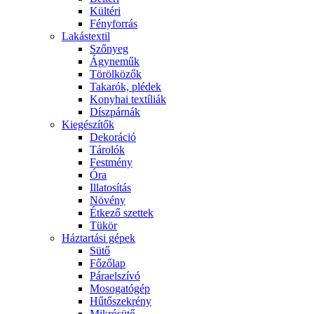
Kültéri
Fényforrás
Lakástextil
Szőnyeg
Ágyneműk
Törölközők
Takarók, plédek
Konyhai textíliák
Díszpárnák
Kiegészítők
Dekoráció
Tárolók
Festmény
Óra
Illatosítás
Növény
Étkező szettek
Tükör
Háztartási gépek
Sütő
Főzőlap
Páraelszívó
Mosogatógép
Hűtőszekrény
Mikrósütő