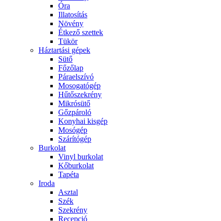
Óra
Illatosítás
Növény
Étkező szettek
Tükör
Háztartási gépek
Sütő
Főzőlap
Páraelszívó
Mosogatógép
Hűtőszekrény
Mikrósütő
Gőzpároló
Konyhai kisgép
Mosógép
Szárítógép
Burkolat
Vinyl burkolat
Kőburkolat
Tapéta
Iroda
Asztal
Szék
Szekrény
Recepció