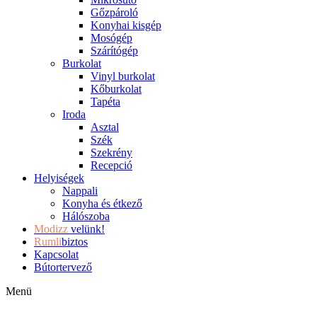
Gőzpároló
Konyhai kisgép
Mosógép
Szárítógép
Burkolat
Vinyl burkolat
Kőburkolat
Tapéta
Iroda
Asztal
Szék
Szekrény
Recepció
Helyiségek
Nappali
Konyha és étkező
Hálószoba
Modizz
velünk!
Rumli
biztos
Kapcsolat
Bútortervező
Menü