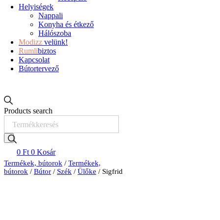
Helyiségek
Nappali
Konyha és étkező
Hálószoba
Modizz
velünk!
Rumli
biztos
Kapcsolat
Bútortervező
Products search
0
Ft
0
Kosár
Termékek, bútorok
/
Termékek,
bútorok
/
Bútor
/
Szék
/
Ülőke
/ Sigfrid