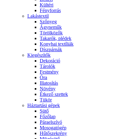
Kültéri
Fényforrás
Lakástextil
Szőnyeg
Ágyneműk
Törölközők
Takarók, plédek
Konyhai textíliák
Díszpárnák
Kiegészítők
Dekoráció
Tárolók
Festmény
Óra
Illatosítás
Növény
Étkező szettek
Tükör
Háztartási gépek
Sütő
Főzőlap
Páraelszívó
Mosogatógép
Hűtőszekrény
Mikrósütő