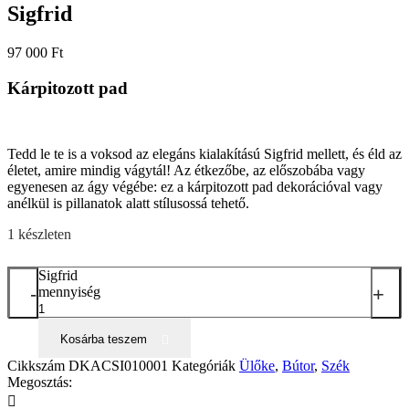
Sigfrid
97 000
Ft
Kárpitozott pad
Tedd le te is a voksod az elegáns kialakítású Sigfrid mellett, és éld az
életet, amire mindig vágytál! Az étkezőbe, az előszobába vagy
egyenesen az ágy végébe: ez a kárpitozott pad dekorációval vagy
anélkül is pillanatok alatt stílusossá tehető.
1 készleten
Sigfrid
-
+
mennyiség
Kosárba teszem
Cikkszám
DKACSI010001
Kategóriák
Ülőke
,
Bútor
,
Szék
Megosztás: