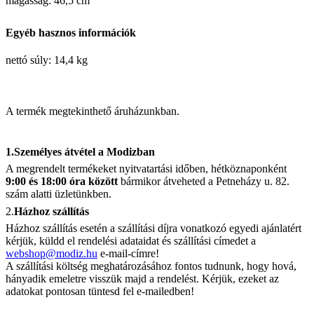
magasság: 46,5 cm
Egyéb hasznos információk
nettó súly: 14,4 kg
A termék megtekinthető áruházunkban.
1.Személyes átvétel a Modizban
A megrendelt termékeket nyitvatartási időben, hétköznaponként
9:00 és 18:00 óra között
bármikor átveheted a Petneházy u. 82.
szám alatti üzletünkben.
2.
Házhoz szállítás
Házhoz szállítás esetén a szállítási díjra vonatkozó egyedi ajánlatért
kérjük, küldd el rendelési adataidat és szállítási címedet a
webshop@modiz.hu
e-mail-címre!
A szállítási költség meghatározásához fontos tudnunk, hogy hová,
hányadik emeletre visszük majd a rendelést. Kérjük, ezeket az
adatokat pontosan tüntesd fel e-mailedben!