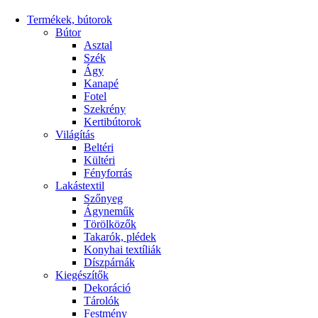
Termékek, bútorok
Bútor
Asztal
Szék
Ágy
Kanapé
Fotel
Szekrény
Kertibútorok
Világítás
Beltéri
Kültéri
Fényforrás
Lakástextil
Szőnyeg
Ágyneműk
Törölközők
Takarók, plédek
Konyhai textíliák
Díszpárnák
Kiegészítők
Dekoráció
Tárolók
Festmény