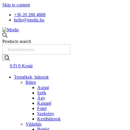
Skip to content
+36 20 288 4888
hello@modiz.hu
Products search
0
Ft
0
Kosár
Termékek, bútorok
Bútor
Asztal
Szék
Ágy
Kanapé
Fotel
Szekrény
Kertibútorok
Világítás
Beltéri