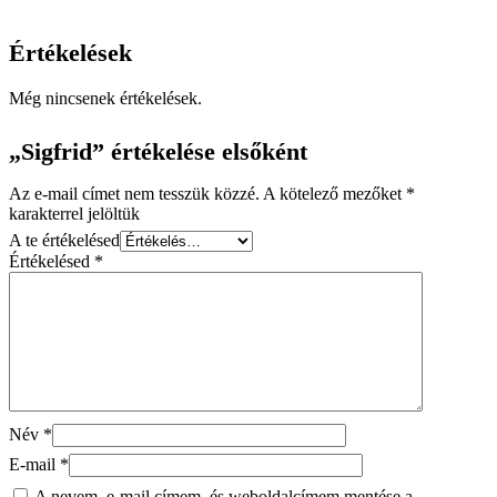
Értékelések
Még nincsenek értékelések.
„Sigfrid” értékelése elsőként
Az e-mail címet nem tesszük közzé.
A kötelező mezőket
*
karakterrel jelöltük
A te értékelésed
Értékelésed
*
Név
*
E-mail
*
A nevem, e-mail címem, és weboldalcímem mentése a