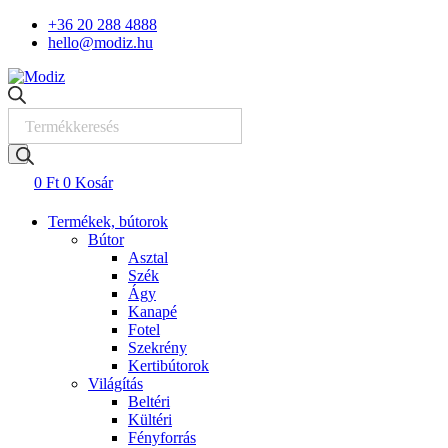
Skip
+36 20 288 4888
to
hello@modiz.hu
content
Products
search
0
Ft
0
Kosár
Termékek, bútorok
Bútor
Asztal
Szék
Ágy
Kanapé
Fotel
Szekrény
Kertibútorok
Világítás
Beltéri
Kültéri
Fényforrás