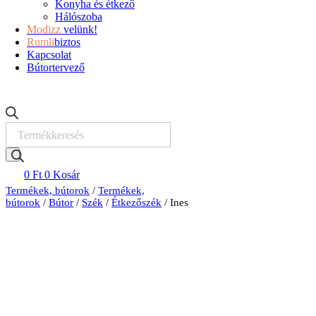
Konyha és étkező
Hálószoba
Modizz
velünk!
Rumli
biztos
Kapcsolat
Bútortervező
Products
search
0
Ft
0
Kosár
Termékek, bútorok
/
Termékek,
bútorok
/
Bútor
/
Szék
/
Étkezőszék
/ Ines