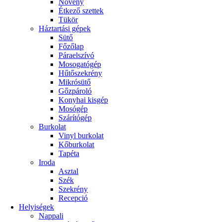
Növény
Étkező szettek
Tükör
Háztartási gépek
Sütő
Főzőlap
Páraelszívó
Mosogatógép
Hűtőszekrény
Mikrósütő
Gőzpároló
Konyhai kisgép
Mosógép
Szárítógép
Burkolat
Vinyl burkolat
Kőburkolat
Tapéta
Iroda
Asztal
Szék
Szekrény
Recepció
Helyiségek
Nappali