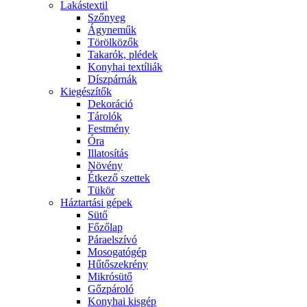
Lakástextil
Szőnyeg
Ágyneműk
Törölközők
Takarók, plédek
Konyhai textíliák
Díszpárnák
Kiegészítők
Dekoráció
Tárolók
Festmény
Óra
Illatosítás
Növény
Étkező szettek
Tükör
Háztartási gépek
Sütő
Főzőlap
Páraelszívó
Mosogatógép
Hűtőszekrény
Mikrósütő
Gőzpároló
Konyhai kisgép