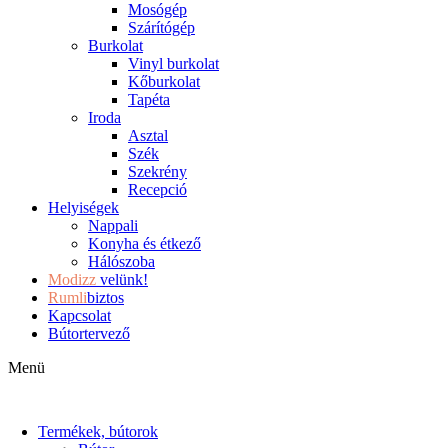
Mosógép
Szárítógép
Burkolat
Vinyl burkolat
Kőburkolat
Tapéta
Iroda
Asztal
Szék
Szekrény
Recepció
Helyiségek
Nappali
Konyha és étkező
Hálószoba
Modizz
velünk!
Rumli
biztos
Kapcsolat
Bútortervező
Menü
Termékek, bútorok