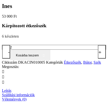
Ines
53 000
Ft
Kárpitozott étkezőszék
6 készleten
Ines
-
mennyiség
+
Kosárba teszem
Cikkszám
DKACIN010005
Kategóriák
Étkezőszék
,
Bútor
,
Szék
Megosztás:
Leírás
Szállítási információk
Vélemények (0)