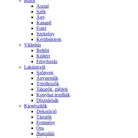
Bútor
Asztal
Szék
Ágy
Kanapé
Fotel
Szekrény
Kertibútorok
Világítás
Beltéri
Kültéri
Fényforrás
Lakástextil
Szőnyeg
Ágyneműk
Törölközők
Takarók, plédek
Konyhai textíliák
Díszpárnák
Kiegészítők
Dekoráció
Tárolók
Festmény
Óra
Illatosítás