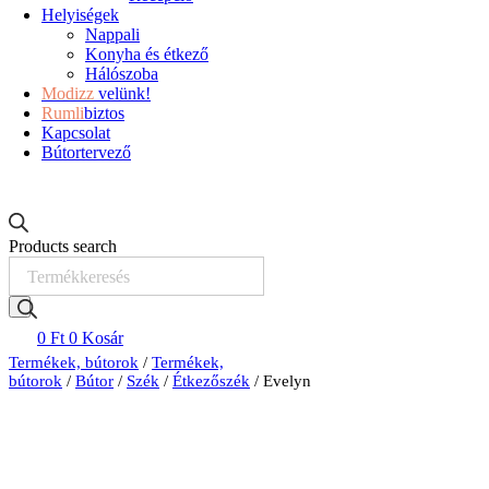
Helyiségek
Nappali
Konyha és étkező
Hálószoba
Modizz
velünk!
Rumli
biztos
Kapcsolat
Bútortervező
Products search
0
Ft
0
Kosár
Termékek, bútorok
/
Termékek,
bútorok
/
Bútor
/
Szék
/
Étkezőszék
/ Evelyn