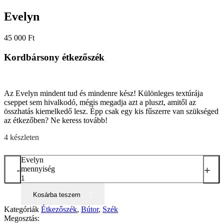
Evelyn
45 000
Ft
Kordbársony étkezőszék
Az Evelyn mindent tud és mindenre kész! Különleges textúrája
cseppet sem hivalkodó, mégis megadja azt a pluszt, amitől az
összhatás kiemelkedő lesz. Épp csak egy kis fűszerre van szükséged
az étkezőben? Ne keress tovább!
4 készleten
Evelyn
-
+
mennyiség
Kosárba teszem
Kategóriák
Étkezőszék
,
Bútor
,
Szék
Megosztás: