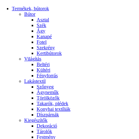
Termékek, bútorok
Bútor
Asztal
Szék
Ágy
Kanapé
Fotel
Szekrény
Kertibútorok
Világítás
Beltéri
Kültéri
Fényforrás
Lakástextil
Szőnyeg
Ágyneműk
Törölközők
Takarók, plédek
Konyhai textíliák
Díszpárnák
Kiegészítők
Dekoráció
Tárolók
Festmény