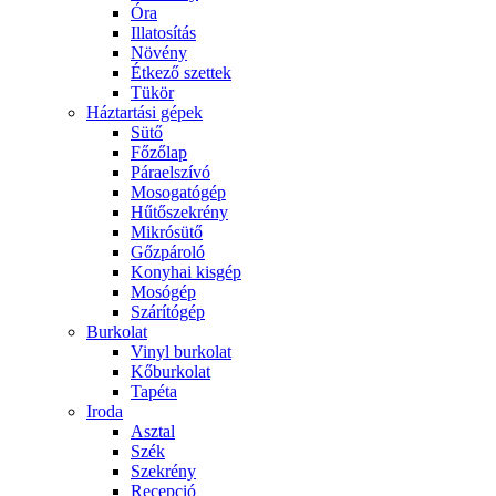
Óra
Illatosítás
Növény
Étkező szettek
Tükör
Háztartási gépek
Sütő
Főzőlap
Páraelszívó
Mosogatógép
Hűtőszekrény
Mikrósütő
Gőzpároló
Konyhai kisgép
Mosógép
Szárítógép
Burkolat
Vinyl burkolat
Kőburkolat
Tapéta
Iroda
Asztal
Szék
Szekrény
Recepció