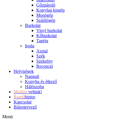
Gőzpároló
Konyhai kisgép
Mosógép
Szárítógép
Burkolat
Vinyl burkolat
Kőburkolat
Tapéta
Iroda
Asztal
Szék
Szekrény
Recepció
Helyiségek
Nappali
Konyha és étkező
Hálószoba
Modizz
velünk!
Rumli
biztos
Kapcsolat
Bútortervező
Menü