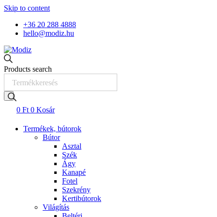
Skip to content
+36 20 288 4888
hello@modiz.hu
Products search
0
Ft
0
Kosár
Termékek, bútorok
Bútor
Asztal
Szék
Ágy
Kanapé
Fotel
Szekrény
Kertibútorok
Világítás
Beltéri