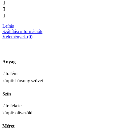
Leírás
Szállítási információk
Vélemények (0)
Anyag
láb: fém
kárpit: bársony szövet
Szín
láb: fekete
kárpit: olívazöld
Méret