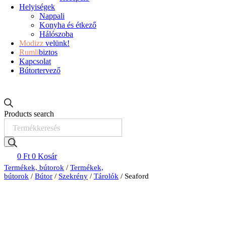
Helyiségek
Nappali
Konyha és étkező
Hálószoba
Modizz
velünk!
Rumli
biztos
Kapcsolat
Bútortervező
Products search
0
Ft
0
Kosár
Termékek, bútorok
/
Termékek,
bútorok
/
Bútor
/
Szekrény
/
Tárolók
/ Seaford