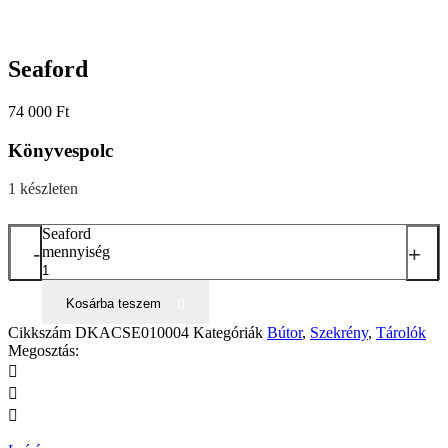
Seaford
74 000
Ft
Könyvespolc
1 készleten
Seaford
-
+
mennyiség
Kosárba teszem
Cikkszám
DKACSE010004
Kategóriák
Bútor
,
Szekrény
,
Tárolók
Megosztás: