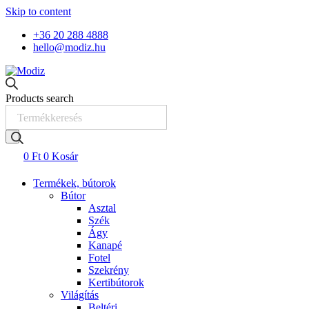
Skip to content
+36 20 288 4888
hello@modiz.hu
Products search
0
Ft
0
Kosár
Termékek, bútorok
Bútor
Asztal
Szék
Ágy
Kanapé
Fotel
Szekrény
Kertibútorok
Világítás
Beltéri