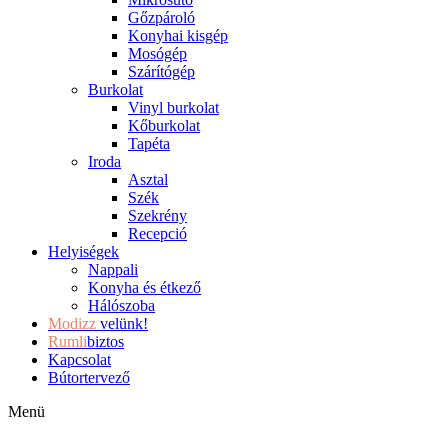
Gőzpároló
Konyhai kisgép
Mosógép
Szárítógép
Burkolat
Vinyl burkolat
Kőburkolat
Tapéta
Iroda
Asztal
Szék
Szekrény
Recepció
Helyiségek
Nappali
Konyha és étkező
Hálószoba
Modizz
velünk!
Rumli
biztos
Kapcsolat
Bútortervező
Menü