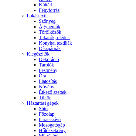
Kültéri
Fényforrás
Lakástextil
Szőnyeg
Ágyneműk
Törölközők
Takarók, plédek
Konyhai textíliák
Díszpárnák
Kiegészítők
Dekoráció
Tárolók
Festmény
Óra
Illatosítás
Növény
Étkező szettek
Tükör
Háztartási gépek
Sütő
Főzőlap
Páraelszívó
Mosogatógép
Hűtőszekrény
Mikrósütő