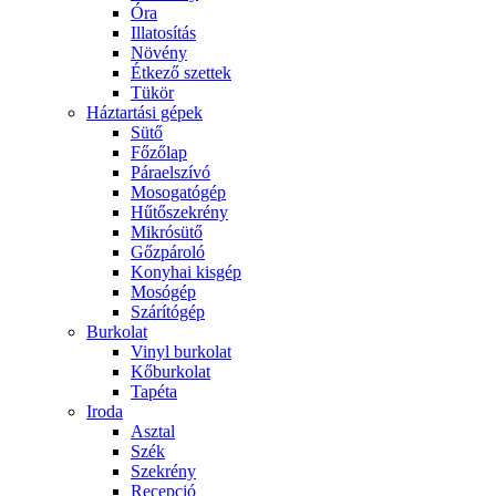
Óra
Illatosítás
Növény
Étkező szettek
Tükör
Háztartási gépek
Sütő
Főzőlap
Páraelszívó
Mosogatógép
Hűtőszekrény
Mikrósütő
Gőzpároló
Konyhai kisgép
Mosógép
Szárítógép
Burkolat
Vinyl burkolat
Kőburkolat
Tapéta
Iroda
Asztal
Szék
Szekrény
Recepció