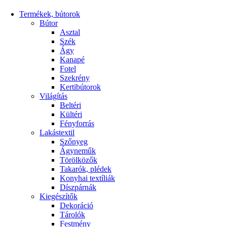
Termékek, bútorok
Bútor
Asztal
Szék
Ágy
Kanapé
Fotel
Szekrény
Kertibútorok
Világítás
Beltéri
Kültéri
Fényforrás
Lakástextil
Szőnyeg
Ágyneműk
Törölközők
Takarók, plédek
Konyhai textíliák
Díszpárnák
Kiegészítők
Dekoráció
Tárolók
Festmény