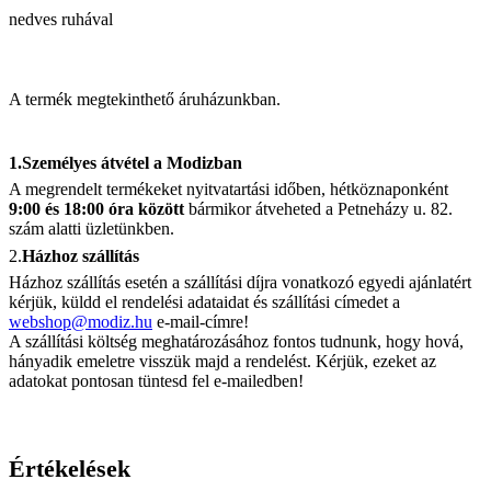
nedves ruhával
A termék megtekinthető áruházunkban.
1.Személyes átvétel a Modizban
A megrendelt termékeket nyitvatartási időben, hétköznaponként
9:00 és 18:00 óra között
bármikor átveheted a Petneházy u. 82.
szám alatti üzletünkben.
2.
Házhoz szállítás
Házhoz szállítás esetén a szállítási díjra vonatkozó egyedi ajánlatért
kérjük, küldd el rendelési adataidat és szállítási címedet a
webshop@modiz.hu
e-mail-címre!
A szállítási költség meghatározásához fontos tudnunk, hogy hová,
hányadik emeletre visszük majd a rendelést. Kérjük, ezeket az
adatokat pontosan tüntesd fel e-mailedben!
Értékelések