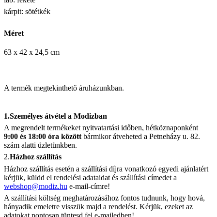
kárpit: sötétkék
Méret
63 x 42 x 24,5 cm
A termék megtekinthető áruházunkban.
1.Személyes átvétel a Modizban
A megrendelt termékeket nyitvatartási időben, hétköznaponként
9:00 és 18:00 óra között
bármikor átveheted a Petneházy u. 82.
szám alatti üzletünkben.
2.
Házhoz szállítás
Házhoz szállítás esetén a szállítási díjra vonatkozó egyedi ajánlatért
kérjük, küldd el rendelési adataidat és szállítási címedet a
webshop@modiz.hu
e-mail-címre!
A szállítási költség meghatározásához fontos tudnunk, hogy hová,
hányadik emeletre visszük majd a rendelést. Kérjük, ezeket az
adatokat pontosan tüntesd fel e-mailedben!