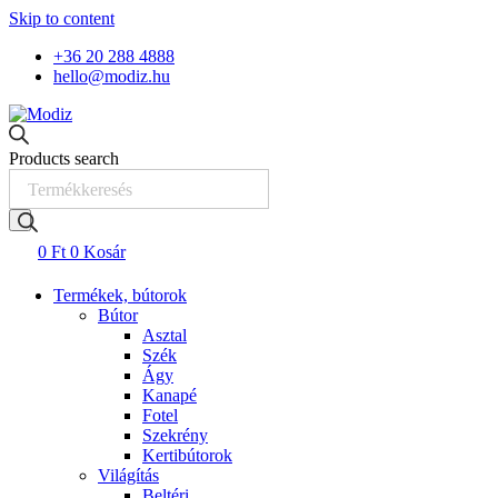
Skip to content
+36 20 288 4888
hello@modiz.hu
Products search
0
Ft
0
Kosár
Termékek, bútorok
Bútor
Asztal
Szék
Ágy
Kanapé
Fotel
Szekrény
Kertibútorok
Világítás
Beltéri