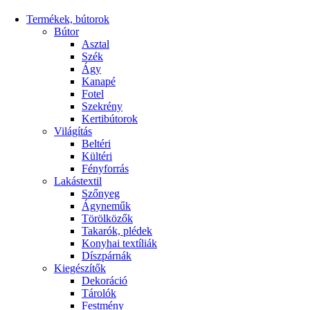
Termékek, bútorok
Bútor
Asztal
Szék
Ágy
Kanapé
Fotel
Szekrény
Kertibútorok
Világítás
Beltéri
Kültéri
Fényforrás
Lakástextil
Szőnyeg
Ágyneműk
Törölközők
Takarók, plédek
Konyhai textíliák
Díszpárnák
Kiegészítők
Dekoráció
Tárolók
Festmény