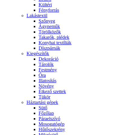
Kültéri
Fényforrás
Lakástextil
Szőnyeg
Ágyneműk
Törölközők
Takarók, plédek
Konyhai textíliák
Díszpárnák
Kiegészítők
Dekoráció
Tárolók
Festmény
Óra
Illatosítás
Növény
Étkező szettek
Tükör
Háztartási gépek
Sütő
Főzőlap
Páraelszívó
Mosogatógép
Hűtőszekrény
Mikrósütő