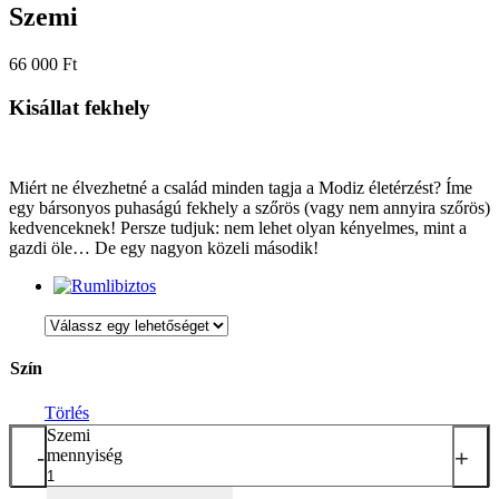
Szemi
66 000
Ft
Kisállat fekhely
Miért ne élvezhetné a család minden tagja a Modiz életérzést? Íme
egy bársonyos puhaságú fekhely a szőrös (vagy nem annyira szőrös)
kedvenceknek! Persze tudjuk: nem lehet olyan kényelmes, mint a
gazdi öle… De egy nagyon közeli második!
Szín
Törlés
Szemi
-
+
mennyiség