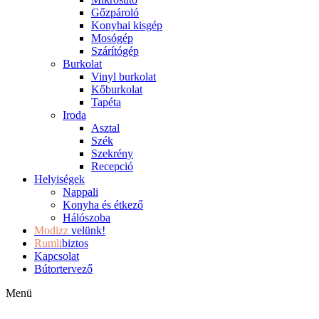
Gőzpároló
Konyhai kisgép
Mosógép
Szárítógép
Burkolat
Vinyl burkolat
Kőburkolat
Tapéta
Iroda
Asztal
Szék
Szekrény
Recepció
Helyiségek
Nappali
Konyha és étkező
Hálószoba
Modizz
velünk!
Rumli
biztos
Kapcsolat
Bútortervező
Menü