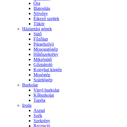
Óra
Illatosítás
Növény
Étkező szettek
Tükör
Háztartási gépek
Sütő
Főzőlap
Páraelszívó
Mosogatógép
Hűtőszekrény
Mikrósütő
Gőzpároló
Konyhai kisgép
Mosógép
Szárítógép
Burkolat
Vinyl burkolat
Kőburkolat
Tapéta
Iroda
Asztal
Szék
Szekrény
Recepció