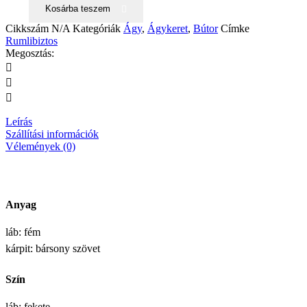
Kosárba teszem
Cikkszám
N/A
Kategóriák
Ágy
,
Ágykeret
,
Bútor
Címke
Rumlibiztos
Megosztás:
Leírás
Szállítási információk
Vélemények (0)
Anyag
láb: fém
kárpit: bársony szövet
Szín
láb: fekete