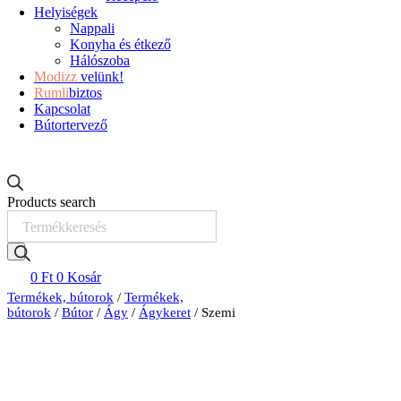
Helyiségek
Nappali
Konyha és étkező
Hálószoba
Modizz
velünk!
Rumli
biztos
Kapcsolat
Bútortervező
Products search
0
Ft
0
Kosár
Termékek, bútorok
/
Termékek,
bútorok
/
Bútor
/
Ágy
/
Ágykeret
/ Szemi