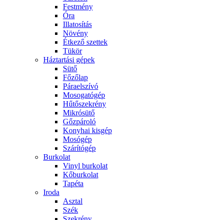
Festmény
Óra
Illatosítás
Növény
Étkező szettek
Tükör
Háztartási gépek
Sütő
Főzőlap
Páraelszívó
Mosogatógép
Hűtőszekrény
Mikrósütő
Gőzpároló
Konyhai kisgép
Mosógép
Szárítógép
Burkolat
Vinyl burkolat
Kőburkolat
Tapéta
Iroda
Asztal
Szék
Szekrény