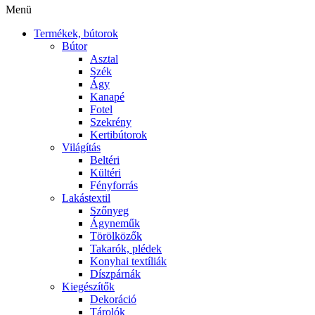
Menü
Termékek, bútorok
Bútor
Asztal
Szék
Ágy
Kanapé
Fotel
Szekrény
Kertibútorok
Világítás
Beltéri
Kültéri
Fényforrás
Lakástextil
Szőnyeg
Ágyneműk
Törölközők
Takarók, plédek
Konyhai textíliák
Díszpárnák
Kiegészítők
Dekoráció
Tárolók