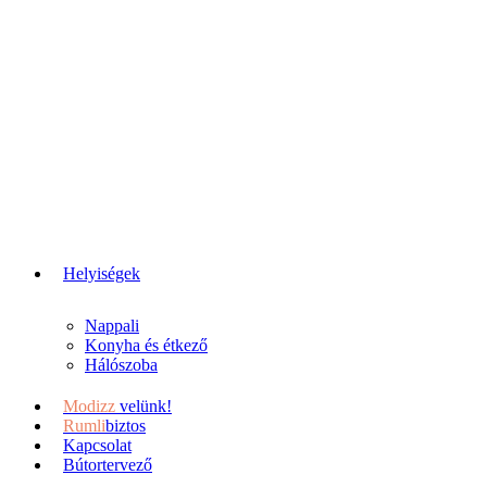
Helyiségek
Nappali
Konyha és étkező
Hálószoba
Modizz
velünk!
Rumli
biztos
Kapcsolat
Bútortervező