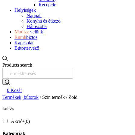
Recepció
Helyiségek
Nappali
Konyha és étkező
Hálószoba
Modizz
velünk!
Rumli
biztos
Kapcsolat
Bútortervező
Products search
0
Kosár
Termékek, bútorok
/ Szín termék / Zöld
Szűrés
Akciós
(0)
Kategóriák