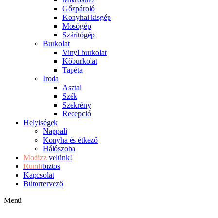
Gőzpároló
Konyhai kisgép
Mosógép
Szárítógép
Burkolat
Vinyl burkolat
Kőburkolat
Tapéta
Iroda
Asztal
Szék
Szekrény
Recepció
Helyiségek
Nappali
Konyha és étkező
Hálószoba
Modizz
velünk!
Rumli
biztos
Kapcsolat
Bútortervező
Menü