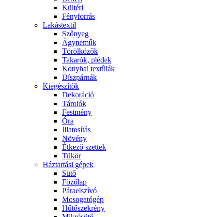
Kültéri
Fényforrás
Lakástextil
Szőnyeg
Ágyneműk
Törölközők
Takarók, plédek
Konyhai textíliák
Díszpárnák
Kiegészítők
Dekoráció
Tárolók
Festmény
Óra
Illatosítás
Növény
Étkező szettek
Tükör
Háztartási gépek
Sütő
Főzőlap
Páraelszívó
Mosogatógép
Hűtőszekrény
Mikrósütő