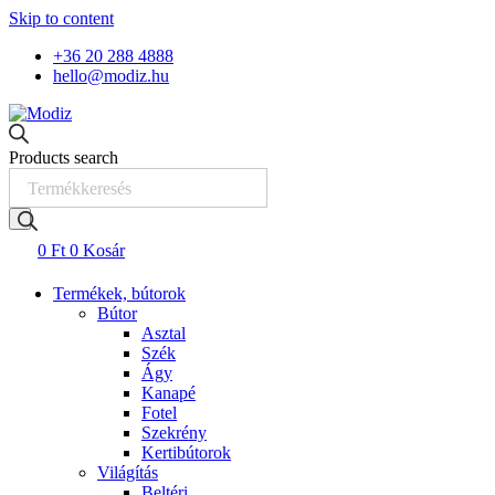
Skip to content
+36 20 288 4888
hello@modiz.hu
Products search
0
Ft
0
Kosár
Termékek, bútorok
Bútor
Asztal
Szék
Ágy
Kanapé
Fotel
Szekrény
Kertibútorok
Világítás
Beltéri