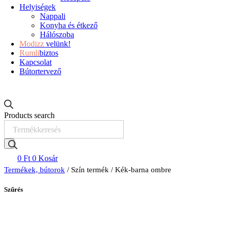
Helyiségek
Nappali
Konyha és étkező
Hálószoba
Modizz
velünk!
Rumli
biztos
Kapcsolat
Bútortervező
Products search
0
Ft
0
Kosár
Termékek, bútorok
/ Szín termék / Kék-barna ombre
Szűrés