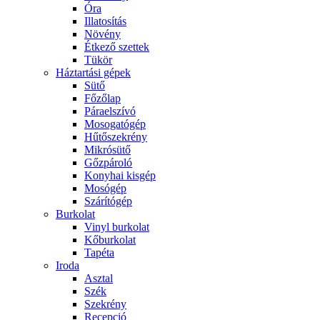
Óra
Illatosítás
Növény
Étkező szettek
Tükör
Háztartási gépek
Sütő
Főzőlap
Páraelszívó
Mosogatógép
Hűtőszekrény
Mikrósütő
Gőzpároló
Konyhai kisgép
Mosógép
Szárítógép
Burkolat
Vinyl burkolat
Kőburkolat
Tapéta
Iroda
Asztal
Szék
Szekrény
Recepció