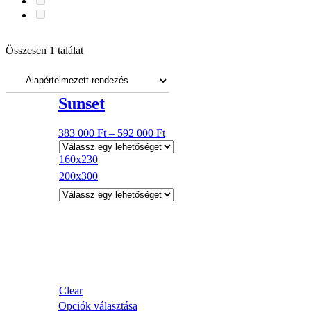
Ajjaj! Ezúttal gyorsabb voltál!
Összesen 1 találat
Szorgos EnteriŐreink folyamatosan töltögetik a webshopot, de úgy
tűnik, az általad keresett termék még hiányzik a sorból.
Menj biztosra: az aktuális készletről érdeklődj a
Sunset
webshop@modiz.hu e-mail-címen!
383 000
Ft
–
592 000
Ft
160x230
200x300
Clear
Opciók választása