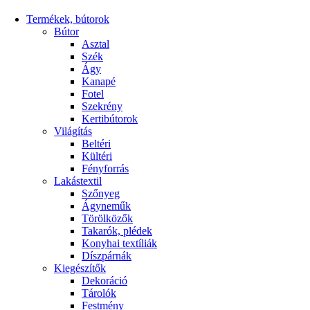
Termékek, bútorok
Bútor
Asztal
Szék
Ágy
Kanapé
Fotel
Szekrény
Kertibútorok
Világítás
Beltéri
Kültéri
Fényforrás
Lakástextil
Szőnyeg
Ágyneműk
Törölközők
Takarók, plédek
Konyhai textíliák
Díszpárnák
Kiegészítők
Dekoráció
Tárolók
Festmény