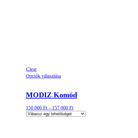
Clear
Opciók választása
MODIZ Komód
150 000
Ft
–
157 000
Ft