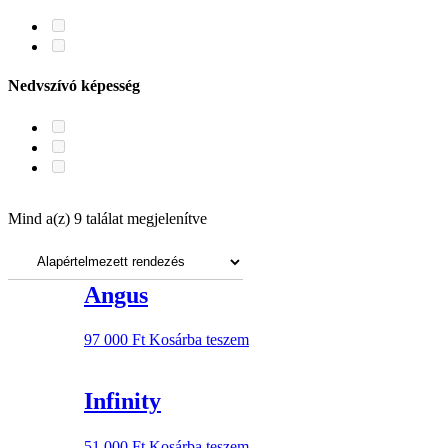
Nedvszívó képesség
Ajjaj! Ezúttal gyorsabb voltál!
Mind a(z) 9 találat megjelenítve
Szorgos EnteriŐreink folyamatosan töltögetik a webshopot, de úgy
tűnik, az általad keresett termék még hiányzik a sorból.
Menj biztosra: az aktuális készletről érdeklődj a
Angus
webshop@modiz.hu e-mail-címen!
97 000
Ft
Kosárba teszem
Infinity
51 000
Ft
Kosárba teszem