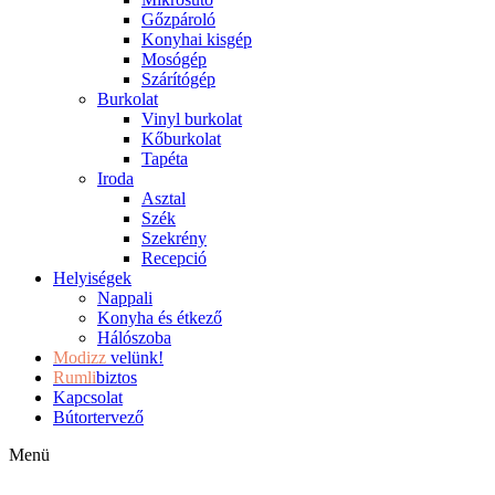
Gőzpároló
Konyhai kisgép
Mosógép
Szárítógép
Burkolat
Vinyl burkolat
Kőburkolat
Tapéta
Iroda
Asztal
Szék
Szekrény
Recepció
Helyiségek
Nappali
Konyha és étkező
Hálószoba
Modizz
velünk!
Rumli
biztos
Kapcsolat
Bútortervező
Menü