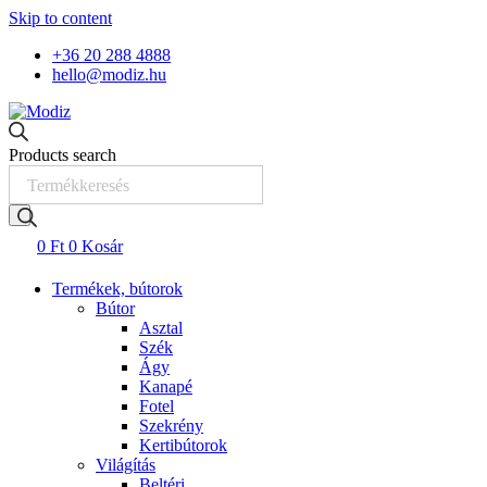
Skip to content
+36 20 288 4888
hello@modiz.hu
Products search
0
Ft
0
Kosár
Termékek, bútorok
Bútor
Asztal
Szék
Ágy
Kanapé
Fotel
Szekrény
Kertibútorok
Világítás
Beltéri