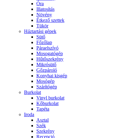
Óra
Illatosítás
Növény
Étkező szettek
Tükör
Háztartási gépek
Sütő
Főzőlap
Páraelszívó
Mosogatógép
Hűtőszekrény
Mikrósütő
Gőzpároló
Konyhai kisgép
Mosógép
Szárítógép
Burkolat
Vinyl burkolat
Kőburkolat
Tapéta
Iroda
Asztal
Szék
Szekrény
Recepció