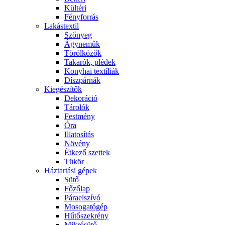
Kültéri
Fényforrás
Lakástextil
Szőnyeg
Ágyneműk
Törölközők
Takarók, plédek
Konyhai textíliák
Díszpárnák
Kiegészítők
Dekoráció
Tárolók
Festmény
Óra
Illatosítás
Növény
Étkező szettek
Tükör
Háztartási gépek
Sütő
Főzőlap
Páraelszívó
Mosogatógép
Hűtőszekrény
Mikrósütő