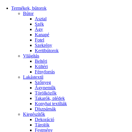
Termékek, bútorok
Bútor
Asztal
Szék
Ágy
Kanapé
Fotel
Szekrény
Kertibútorok
Világítás
Beltéri
Kültéri
Fényforrás
Lakástextil
Szőnyeg
Ágyneműk
Törölközők
Takarók, plédek
Konyhai textíliák
Díszpárnák
Kiegészítők
Dekoráció
Tárolók
Festmény