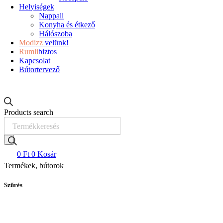
Helyiségek
Nappali
Konyha és étkező
Hálószoba
Modizz
velünk!
Rumli
biztos
Kapcsolat
Bútortervező
Products search
0
Ft
0
Kosár
Termékek, bútorok
Szűrés