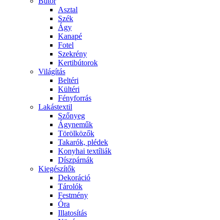
Bútor
Asztal
Szék
Ágy
Kanapé
Fotel
Szekrény
Kertibútorok
Világítás
Beltéri
Kültéri
Fényforrás
Lakástextil
Szőnyeg
Ágyneműk
Törölközők
Takarók, plédek
Konyhai textíliák
Díszpárnák
Kiegészítők
Dekoráció
Tárolók
Festmény
Óra
Illatosítás