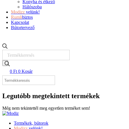
Konyha és étkező
Hálószoba
Modizz
velünk!
Rumli
biztos
Kapcsolat
Bútortervező
Products
search
0
Ft
0
Kosár
Legutóbb megtekintett termékek
Még nem tekintettél meg egyetlen terméket sem!
Termékek, bútorok
Modizz
velünk!