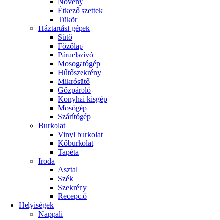
Növény
Étkező szettek
Tükör
Háztartási gépek
Sütő
Főzőlap
Páraelszívó
Mosogatógép
Hűtőszekrény
Mikrósütő
Gőzpároló
Konyhai kisgép
Mosógép
Szárítógép
Burkolat
Vinyl burkolat
Kőburkolat
Tapéta
Iroda
Asztal
Szék
Szekrény
Recepció
Helyiségek
Nappali