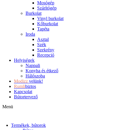
Mosógép
Szárítógép
Burkolat
Vinyl burkolat
Kőburkolat
Tapéta
Iroda
Asztal
Szék
Szekrény
Recepció
Helyiségek
Nappali
Konyha és étkező
Hálószoba
Modizz
velünk!
Rumli
biztos
Kapcsolat
Bútortervező
Menü
Termékek, bútorok