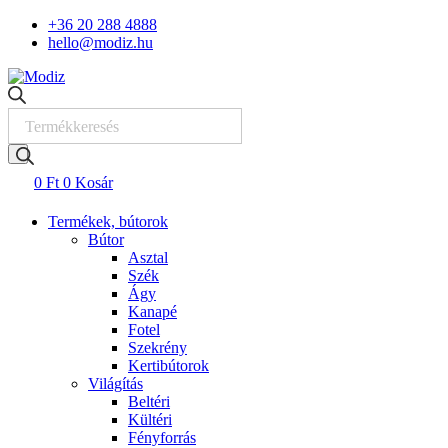
Skip
+36 20 288 4888
to
hello@modiz.hu
content
Products
search
0
Ft
0
Kosár
Termékek, bútorok
Bútor
Asztal
Szék
Ágy
Kanapé
Fotel
Szekrény
Kertibútorok
Világítás
Beltéri
Kültéri
Fényforrás