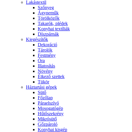
Lakástextil
Szőnyeg
Ágyneműk
Törölközők
Takarók, plédek
Konyhai textíliák
Díszpárnák
Kiegészítők
Dekoráció
Tárolók
Festmény
Óra
Illatosítás
Növény
Étkező szettek
Tükör
Háztartási gépek
Sütő
Főzőlap
Páraelszívó
Mosogatógép
Hűtőszekrény
Mikrósütő
Gőzpároló
Konyhai kisgép